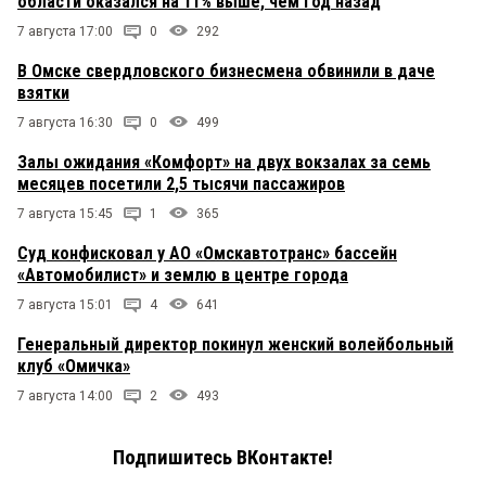
области оказался на 11% выше, чем год назад
7 августа 17:00
0
292
В Омске свердловского бизнесмена обвинили в даче
взятки
7 августа 16:30
0
499
Залы ожидания «Комфорт» на двух вокзалах за семь
месяцев посетили 2,5 тысячи пассажиров
7 августа 15:45
1
365
Суд конфисковал у АО «Омскавтотранс» бассейн
«Автомобилист» и землю в центре города
7 августа 15:01
4
641
Генеральный директор покинул женский волейбольный
клуб «Омичка»
7 августа 14:00
2
493
Подпишитесь ВКонтакте!