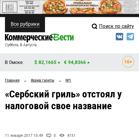
Все рубрики
Поиск по сайту
ПОЛИТИКА
Свежий выпуск
Медиа
ФИНАНСЫ
Суббота, 8 Августа
Кто есть кто
НЕДВИЖИМОСТЬ
В Омске:
$ 82,1665
€ 94,8366
Интервью
БИЗНЕС
Главная
→
Архив газеты
→
№1
Мнения
ОБЩЕСТВО
«Сербский гриль» отстоял у
Рейтинги
ЗАКОН
налоговой свое название
Блоги
НОВОСТИ КОМПАНИЙ
Архив
ПРОИСШЕСТВИЯ
11 января 2017 10:49
0
4151