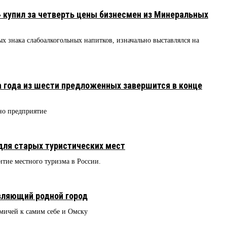
 купил за четверть цены бизнесмен из Минеральных
х знака слабоалкогольных напитков, изначально выставлялся на
 года из шести предложенных завершится в конце
дно предприятие
ля старых туристических мест
итие местного туризма в России.
вляющий родной город
мичей к самим себе и Омску