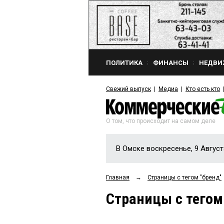
ПОЛИТИКА
ФИНАНСЫ
НЕДВИ
Свежий выпуск
Медиа
Кто есть кто
О том, что происходит на самом деле
В Омске воскресенье, 9 Август
Главная
→
Страницы c тегом "бренд"
Страницы c тегом