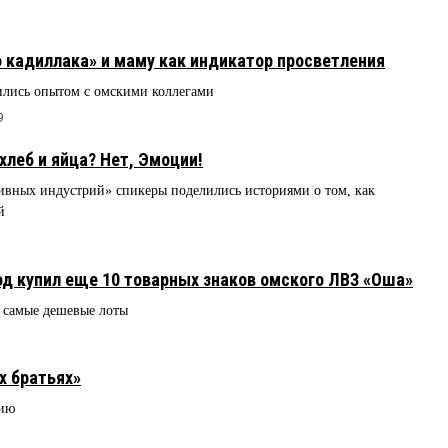
 кадиллака» и маму как индикатор просветления
лись опытом с омскими коллегами
9
хлеб и яйца? Нет, Эмоции!
ивных индустрий» спикеры поделились историями о том, как
й
д купил еще 10 товарных знаков омского ЛВЗ «Оша»
 самые дешевые лоты
х братьях»
рию