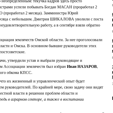
о неопределенным: текучка кадров здесь просто
нистрами успели побывать Богдан МАСАН (проработал 2
(проработал 2 месяца). Замминистра Юрий
сяца с небольшим. Дмитрия ШИКАЛОВА уволили с поста
 неудовлетворительную работу, а в сентябре взяли обратно
оциация землячеств Омской области. За нее проголосовали
бласти и Омска. В основном бывшие руководители этих
постсоветские.
ачи, утвердили устав и выбрали руководящие и
м Ассоциации землячеств был избран
Иван НАЗАРОВ
,
кого обкома КПСС.
 что их жизненный и управленческий опыт будет
 руководителей. По крайней мере, свою задачу они видят
естной власти в решении проблем области и
редь в аграрном секторе, а также в воспитании