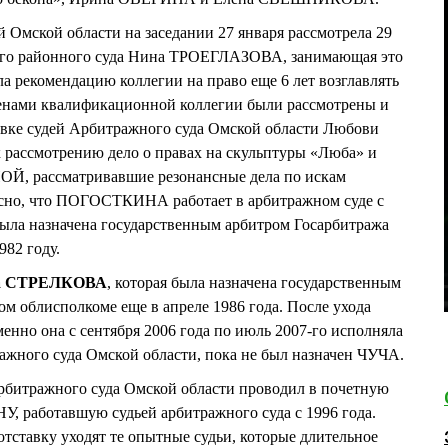
 Омской области на заседании 27 января рассмотрела 29
кого районного суда Нина ТРОЕГЛАЗОВА, занимающая это
ила рекомендацию коллегии на право еще 6 лет возглавлять
членами квалификационной коллегии были рассмотрены и
авке судей Арбитражного суда Омской области Любови
ссмотрению дело о правах на скульптуры «Люба» и
, рассматривавшие резонансные дела по искам
но, что ПОГОСТКИНА работает в арбитражном суде с
а назначена государственным арбитром Госарбитража
982 году.
а СТРЕЛКОВА
, которая была назначена государственным
м облисполкоме еще в апреле 1986 года. После ухода
о она с сентября 2006 года по июль 2007-го исполняла
ажного суда Омской области, пока не был назначен ЧУЧА.
Арбитражного суда Омской области проводил в почетную
, работавшую судьей арбитражного суда с 1996 года.
отставку уходят те опытные судьи, которые длительное