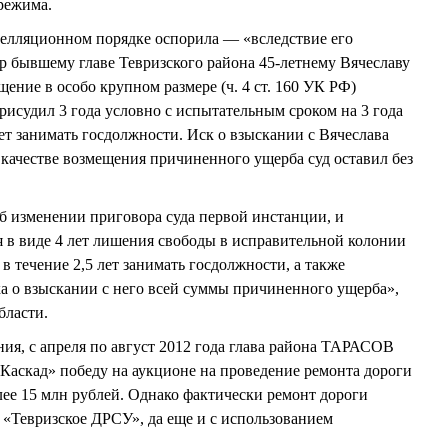
режима.
пелляционном порядке оспорила — «вследствие его
 бывшему главе Тевризского района 45-летнему Вячеславу
ние в особо крупном размере (ч. 4 ст. 160 УК РФ)
рисудил 3 года условно с испытательным сроком на 3 года
лет занимать госдолжности. Иск о взыскании с Вячеслава
качестве возмещения причиненного ущерба суд оставил без
б изменении приговора суда первой инстанции, и
в виде 4 лет лишения свободы в исправительной колонии
 течение 2,5 лет занимать госдолжности, а также
а о взыскании с него всей суммы причиненного ущерба»,
бласти.
ния, с апреля по август 2012 года глава района ТАРАСОВ
Каскад» победу на аукционе на проведение ремонта дороги
лее 15 млн рублей. Однако фактически ремонт дороги
«Тевризское ДРСУ», да еще и с использованием