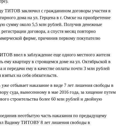
ре).
году ТИТОВ заключил с гражданином договоры участия в
ирного дома на ул. Герцена в г. Омске на приобретение
ю сумму около 5,5 млн рублей. Получив денежные
 регистрации договора, а спустя месяц повторно
ммерческой фирме, причинив первому покупателю
 ТИТОВ ввел в заблуждение еще одного местного жителя
ь ему квартиру в строящемся доме на ул. Октябрьской в
а и передачи ему в качестве оплаты почти 3 млн рублей
зятых на себя обязательств.
уже отбывает наказание в виде 7 лет лишения свободы в
ору суда, вынесенному в мае 2016 года, за хищение путем
вого строительства более 60 млн рублей и двойную
соединив неотбытую часть наказания по предыдущему
лил Вадиму ТИТОВУ 8 лет лишения свободы в