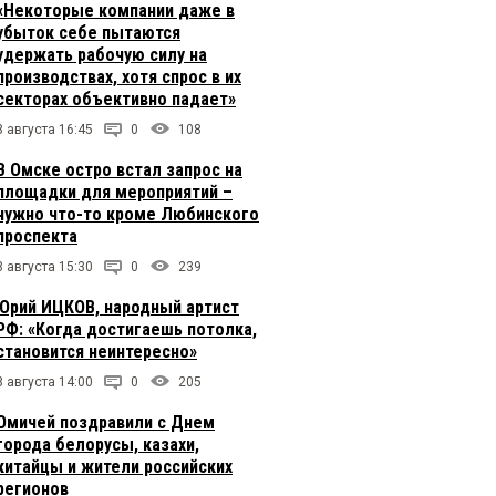
«Некоторые компании даже в
убыток себе пытаются
удержать рабочую силу на
производствах, хотя спрос в их
секторах объективно падает»
8 августа 16:45
0
108
В Омске остро встал запрос на
площадки для мероприятий –
нужно что-то кроме Любинского
проспекта
8 августа 15:30
0
239
Юрий ИЦКОВ, народный артист
РФ: «Когда достигаешь потолка,
становится неинтересно»
8 августа 14:00
0
205
Омичей поздравили с Днем
города белорусы, казахи,
китайцы и жители российских
регионов