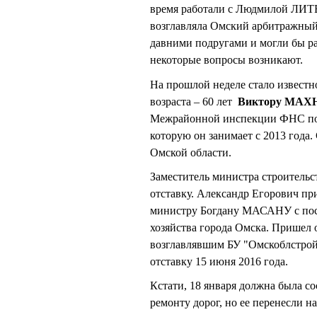
время работали с Людмилой ЛИТВ
возглавляла Омский арбитражный, 
давними подругами и могли бы ра
некоторые вопросы возникают.
На прошлой неделе стало известн
возраста – 60 лет
Виктору МАХ
Межрайонной инспекции ФНС по 
которую он занимает с 2013 года
Омской области.
Заместитель министра строитель
отставку. Александр Егорович пр
министру Богдану МАСАНУ с пост
хозяйства города Омска. Прише
возглавлявшим БУ "Омскоблстрой
отставку 15 июня 2016 года.
Кстати, 18 января должна была 
ремонту дорог, но ее перенесли н