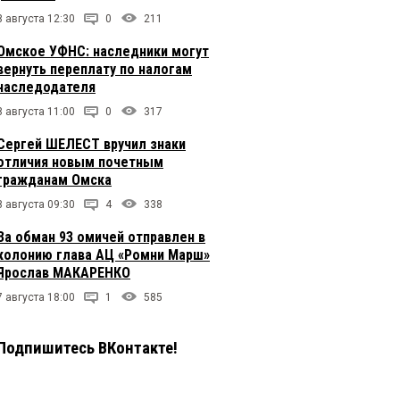
8 августа 12:30
0
211
Омское УФНС: наследники могут
вернуть переплату по налогам
наследодателя
8 августа 11:00
0
317
Сергей ШЕЛЕСТ вручил знаки
отличия новым почетным
гражданам Омска
8 августа 09:30
4
338
За обман 93 омичей отправлен в
колонию глава АЦ «Ромни Марш»
Ярослав МАКАРЕНКО
7 августа 18:00
1
585
Подпишитесь ВКонтакте!