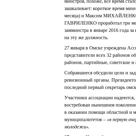
минстроя, похоже, все время стал
зашкаливает: короткое время ми
месяца) и Максим МИХАЙЛЕНКО 
ГАВРИЛЕНКО проработал три ме
замминстра в январе 2016 года за
на эту же должность.
27 января в Омске учреждена Асс
представители всех 32 районов о
районов, партийные, советские и 
Собравшиеся обсудили цели и зад
ревизионный органы. Президенто
последний первый секретарь омс
Участники ассоциации надеются,
востребован нынешним поколением
в оказании помощи областной и м
муниципалитетов –
«в первую оче
молодежи».