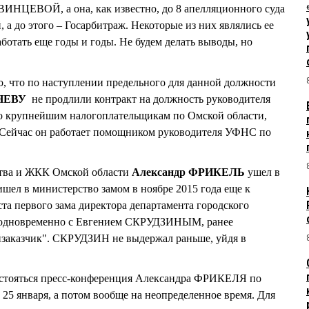
ИНЦЕВОЙ, а она, как известно, до 8 апелляционного суда
а до этого – Госарбитраж. Некоторые из них являлись ее
ботать еще годы и годы. Не будем делать выводы, но
о, что по наступлении предельного для данной должности
НЕВУ
не продлили контракт на должность руководителя
крупнейшим налогоплательщикам по Омской области,
. Сейчас он работает помощником руководителя УФНС по
ства и ЖКК Омской области
Александр ФРИКЕЛЬ
ушел в
ишел в министерство замом в ноябре 2015 года еще к
а первого зама директора департамента городского
л одновременно с Евгением СКРУДЗИНЫМ, ранее
заказчик". СКРУДЗИН не выдержал раньше, уйдя в
состояться пресс-конференция Александра ФРИКЕЛЯ по
а 25 января, а потом вообще на неопределенное время. Для