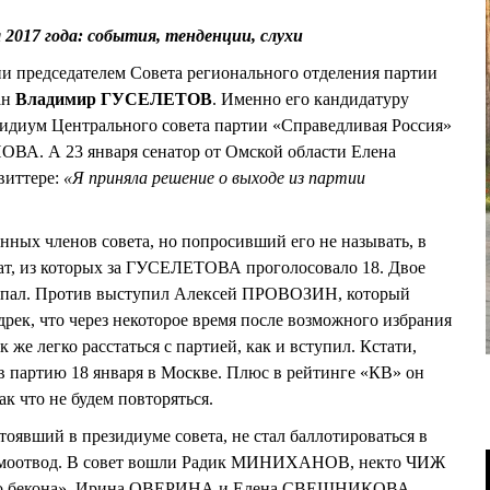
я 2017 года: события, тенденции, слухи
и председателем Совета регионального отделения партии
ан
Владимир ГУСЕЛЕТОВ
. Именно его кандидатуру
зидиум Центрального совета партии «Справедливая Россия»
ВА. А 23 января сенатор от Омской области Елена
иттере:
«Я приняла решение о выходе из партии
нных членов совета, но попросивший его не называть, в
гат, из которых за ГУСЕЛЕТОВА проголосовало 18. Двое
ропал. Против выступил Алексей ПРОВОЗИН, который
рек, что через некоторое время после возможного избрания
е легко расстаться с партией, как и вступил. Кстати,
партию 18 января в Москве. Плюс в рейтинге «КВ» он
к что не будем повторяться.
явший в президиуме совета, не стал баллотироваться в
амоотвод. В совет вошли Радик МИНИХАНОВ, некто ЧИЖ
ого бекона», Ирина ОВЕРИНА и Елена СВЕШНИКОВА.