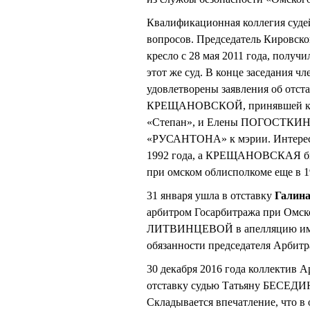
Квалификационная коллегия судей
вопросов. Председатель Кировс
кресло с 28 мая 2011 года, получ
этот же суд. В конце заседания 
удовлетворены заявления об отст
КРЕЩАНОВСКОЙ, принявшей к ра
«Степан», и Елены ПОГОСТКИНОЙ
«РУСАНТОНА» к мэрии. Интерес
1992 года, а КРЕЩАНОВСКАЯ был
при омском облисполкоме еще в 1
31 января ушла в отставку
Галин
арбитром Госарбитража при Омско
ЛИТВИНЦЕВОЙ в апелляцию именн
обязанности председателя Арбитр
30 декабря 2016 года коллектив 
отставку судью Татьяну БЕСЕДИНУ
Складывается впечатление, что в 