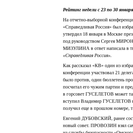
Рейтинг недели с 23 по 30 январ
На отчетно-выборной конференци
«Справедливая Россия» был избр
утвердил 18 января в Москве пре
под руководством Сергея МИРОНО
МИЗУЛИНА в ответ написала в тв
«Справедливая Россия».
Как рассказал «КВ» один из избра
конференции участвовал 21 деле
было против, один бюллетень п
посчитал его чужим партии и пред
в горсовет ГУСЕЛЕТОВ может так ж
вступил Владимир ГУСЕЛЕТОВ в 
получил еще в прошлом номере, та
Евгений ДУБОВСКИЙ, ранее состо
новый совет. ПРОВОЗИН взял с
из службы безопасности «Омск