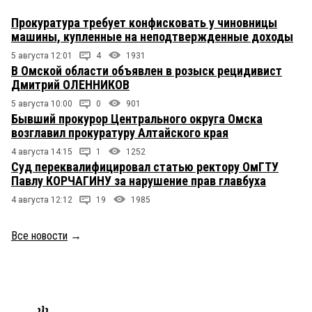
Прокуратура требует конфисковать у чиновницы
машины, купленные на неподтвержденные доходы
5 августа 12:01
4
1931
В Омской области объявлен в розыск рецидивист
Дмитрий ОЛЕННИКОВ
5 августа 10:00
0
901
Бывший прокурор Центрального округа Омска
возглавил прокуратуру Алтайского края
4 августа 14:15
1
1252
Суд переквалифицировал статью ректору ОмГТУ
Павлу КОРЧАГИНУ за нарушение прав главбуха
4 августа 12:12
19
1985
Все новости
→