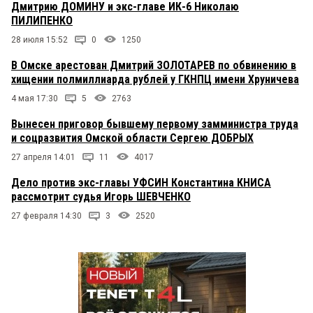
Дмитрию ДОМИНУ и экс-главе ИК-6 Николаю
ПИЛИПЕНКО
28 июля 15:52
0
1250
В Омске арестован Дмитрий ЗОЛОТАРЕВ по обвинению в
хищении полмиллиарда рублей у ГКНПЦ имени Хруничева
4 мая 17:30
5
2763
Вынесен приговор бывшему первому замминистра труда
и соцразвития Омской области Сергею ДОБРЫХ
27 апреля 14:01
11
4017
Дело против экс-главы УФСИН Константина КНИСА
рассмотрит судья Игорь ШЕВЧЕНКО
27 февраля 14:30
3
2520