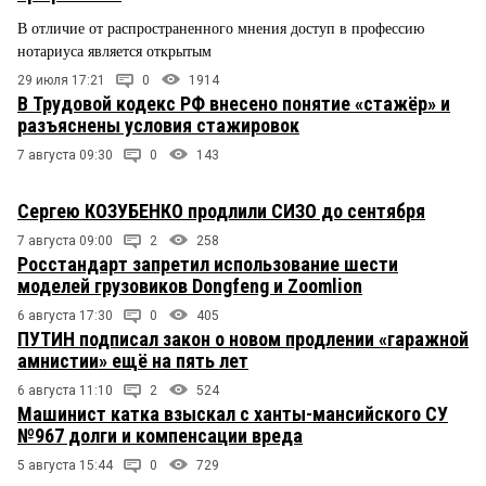
В отличие от распространенного мнения доступ в профессию
нотариуса является открытым
29 июля 17:21
0
1914
В Трудовой кодекс РФ внесено понятие «стажёр» и
разъяснены условия стажировок
7 августа 09:30
0
143
Сергею КОЗУБЕНКО продлили СИЗО до сентября
7 августа 09:00
2
258
Росстандарт запретил использование шести
моделей грузовиков Dongfeng и Zoomlion
6 августа 17:30
0
405
ПУТИН подписал закон о новом продлении «гаражной
амнистии» ещё на пять лет
6 августа 11:10
2
524
Машинист катка взыскал с ханты-мансийского СУ
№967 долги и компенсации вреда
5 августа 15:44
0
729