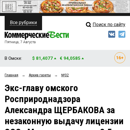
Все рубрики
Поиск по сайту
ПОЛИТИКА
Свежий выпуск
Медиа
ФИНАНСЫ
Пятница, 7 Августа
Кто есть кто
НЕДВИЖИМОСТЬ
В Омске:
$ 81,4077
€ 94,0585
Интервью
БИЗНЕС
Главная
→
Архив газеты
→
№32
Мнения
ОБЩЕСТВО
Экс-главу омского
Рейтинги
ЗАКОН
Росприроднадзора
Блоги
НОВОСТИ КОМПАНИЙ
Александра ЩЕРБАКОВА за
Архив
ПРОИСШЕСТВИЯ
незаконную выдачу лицензии