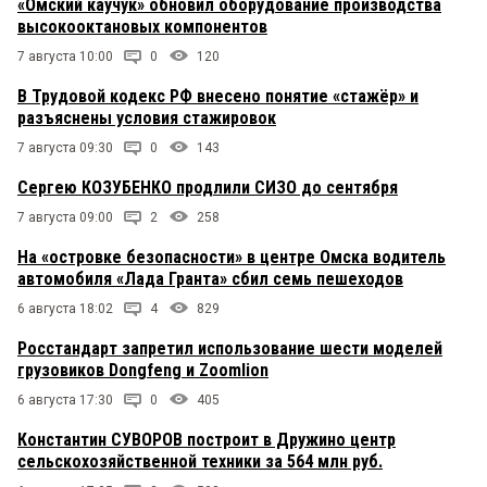
«Омский каучук» обновил оборудование производства
высокооктановых компонентов
7 августа 10:00
0
120
В Трудовой кодекс РФ внесено понятие «стажёр» и
разъяснены условия стажировок
7 августа 09:30
0
143
Сергею КОЗУБЕНКО продлили СИЗО до сентября
7 августа 09:00
2
258
На «островке безопасности» в центре Омска водитель
автомобиля «Лада Гранта» сбил семь пешеходов
6 августа 18:02
4
829
Росстандарт запретил использование шести моделей
грузовиков Dongfeng и Zoomlion
6 августа 17:30
0
405
Константин СУВОРОВ построит в Дружино центр
сельскохозяйственной техники за 564 млн руб.