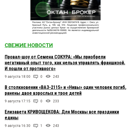
СВЕЖИЕ НОВОСТИ
Провал-шоу от Семена СОКУРА: «Мы приобрели
негативный опыт того, как нельзя управлять франшизой.
И пошли от противного»
9 августа 18:00
0
243
В столкновении «ВАЗ-2115» и «Нивы» один человек погиб,
ранены двое взрослых и трое детей
9 августа 17:15
0
233
Елизавета КРИВОЩЕКОВА: Для Москвы все праздники
едины
9 августа 16:30
1
243