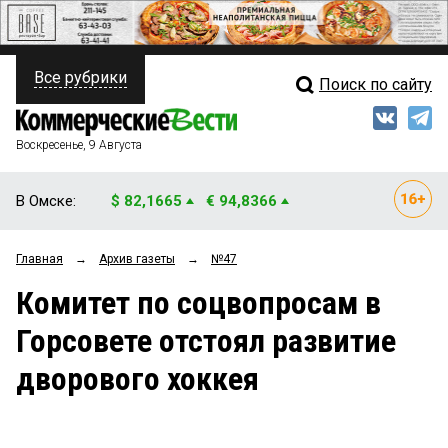
Все рубрики
Поиск по сайту
ПОЛИТИКА
Свежий выпуск
Медиа
ФИНАНСЫ
Воскресенье, 9 Августа
Кто есть кто
НЕДВИЖИМОСТЬ
В Омске:
$ 82,1665
€ 94,8366
Интервью
БИЗНЕС
Главная
→
Архив газеты
→
№47
Мнения
ОБЩЕСТВО
Комитет по соцвопросам в
Рейтинги
ЗАКОН
Горсовете отстоял развитие
Блоги
НОВОСТИ КОМПАНИЙ
дворового хоккея
Архив
ПРОИСШЕСТВИЯ