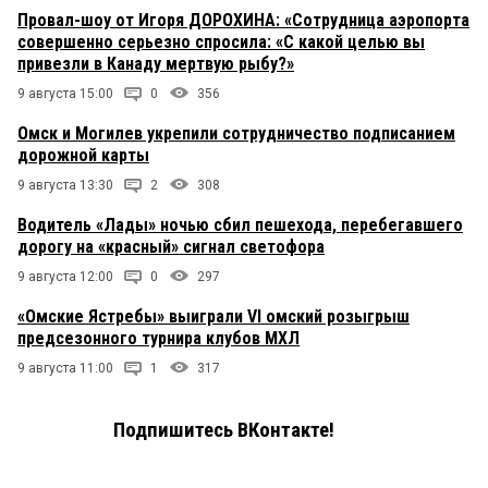
Провал-шоу от Игоря ДОРОХИНА: «Сотрудница аэропорта
совершенно серьезно спросила: «С какой целью вы
привезли в Канаду мертвую рыбу?»
9 августа 15:00
0
356
Омск и Могилев укрепили сотрудничество подписанием
дорожной карты
9 августа 13:30
2
308
Водитель «Лады» ночью сбил пешехода, перебегавшего
дорогу на «красный» сигнал светофора
9 августа 12:00
0
297
«Омские Ястребы» выиграли VI омский розыгрыш
предсезонного турнира клубов МХЛ
9 августа 11:00
1
317
Подпишитесь ВКонтакте!