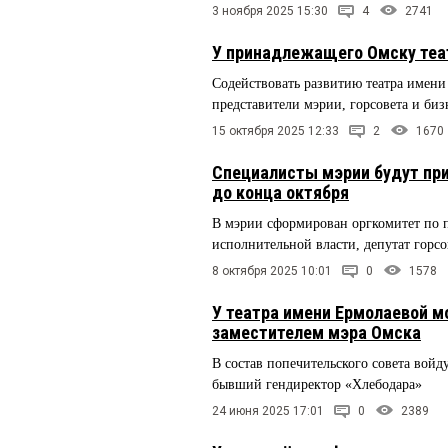
3 ноября 2025 15:30
4
2741
У принадлежащего Омску теат
Содействовать развитию театра имени
представители мэрии, горсовета и биз
15 октября 2025 12:33
2
1670
Специалисты мэрии будут пр
до конца октября
В мэрии сформирован оргкомитет по 
исполнительной власти, депутат горс
8 октября 2025 10:01
0
1578
У театра имени Ермолаевой м
заместителем мэра Омска
В состав попечительского совета войд
бывший гендиректор «Хлебодара»
24 июня 2025 17:01
0
2389