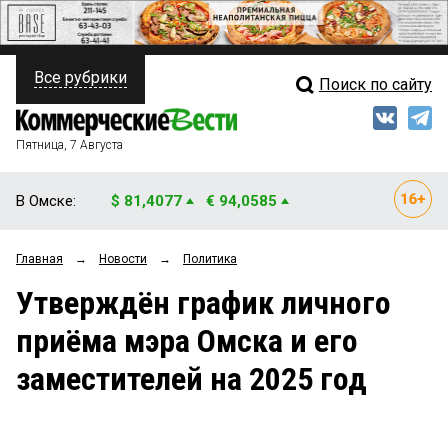
Все рубрики
Поиск по сайту
ПОЛИТИКА
Свежий выпуск
Медиа
ФИНАНСЫ
Пятница, 7 Августа
Кто есть кто
НЕДВИЖИМОСТЬ
В Омске:
$ 81,4077
€ 94,0585
Интервью
БИЗНЕС
Главная
→
Новости
→
Политика
Мнения
ОБЩЕСТВО
Утверждён график личного
Рейтинги
ЗАКОН
приёма мэра Омска и его
Блоги
НОВОСТИ КОМПАНИЙ
заместителей на 2025 год
Архив
ПРОИСШЕСТВИЯ