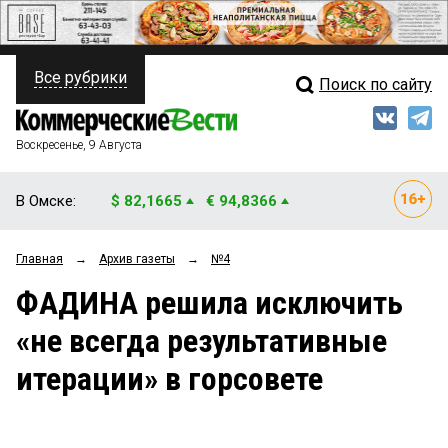
Все рубрики
Поиск по сайту
ПОЛИТИКА
Свежий выпуск
Медиа
ФИНАНСЫ
Воскресенье, 9 Августа
Кто есть кто
НЕДВИЖИМОСТЬ
В Омске:
$ 82,1665
€ 94,8366
Интервью
БИЗНЕС
Главная
→
Архив газеты
→
№4
Мнения
ОБЩЕСТВО
ФАДИНА решила исключить
Рейтинги
ЗАКОН
«не всегда результативные
Блоги
НОВОСТИ КОМПАНИЙ
итерации» в горсовете
Архив
ПРОИСШЕСТВИЯ