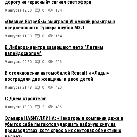
дорогу на «красный» сигнал светофора
9 августа 12:00
0
134
«Омские Ястребы» выиграли VI омский розыгрыш
предсезонного турнира клубов МХЛ
9 августа 11:00
0
164
В Либеров-центре завершают лето "Летним
калейдоскопом"
9 августа 09:30
0
206
В столкновении автомобилей Renault и «Лады»
пострадали две женщины и двое детей
8 августа 21:48
0
420
С Днем строителя!
8 августа 18:00
2
436
Эльвира НАБИУЛЛИНА: «Некоторые компании даже в
убыток себе пытаются удержать рабочую силу на
производствах, хотя спрос в их секторах объективно
падает»