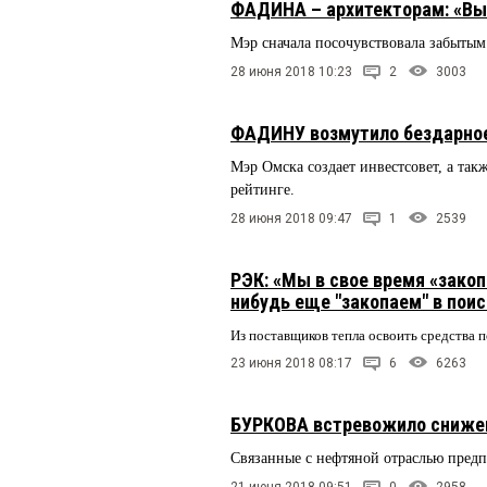
ФАДИНА – архитекторам: «Вы 
Мэр сначала посочувствовала забытым 
28 июня 2018 10:23
2
3003
ФАДИНУ возмутило бездарное
Мэр Омска создает инвестсовет, а та
рейтинге.
28 июня 2018 09:47
1
2539
РЭК: «Мы в свое время «закоп
нибудь еще "закопаем" в пои
Из поставщиков тепла освоить средства 
23 июня 2018 08:17
6
6263
БУРКОВА встревожило снижени
Связанные с нефтяной отраслью предп