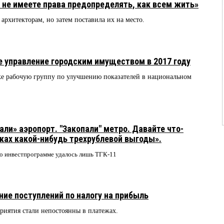
не имеете права предопределять, как всем жить»
архитекторам, но затем поставила их на место.
 управление городским имуществом в 2017 году
кже рабочую группу по улучшению показателей в национальном
али» аэропорт. "Закопали" метро. Давайте что-
сках какой-нибудь трехрублевой выгоды».
по инвестпрограмме удалось лишь ТГК-11
е поступлений по налогу на прибыль
риятия стали непостоянны в платежах.