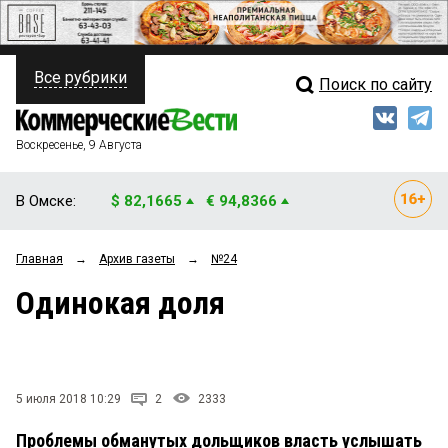
Все рубрики
Поиск по сайту
ПОЛИТИКА
Свежий выпуск
Медиа
ФИНАНСЫ
Воскресенье, 9 Августа
Кто есть кто
НЕДВИЖИМОСТЬ
В Омске:
$ 82,1665
€ 94,8366
Интервью
БИЗНЕС
Главная
→
Архив газеты
→
№24
Мнения
ОБЩЕСТВО
Одинокая доля
Рейтинги
ЗАКОН
Блоги
НОВОСТИ КОМПАНИЙ
Архив
5 июля 2018 10:29
2
2333
ПРОИСШЕСТВИЯ
Проблемы обманутых дольщиков власть услышать