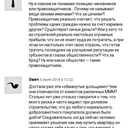
Ну и совсем не понимаю позицию чиновников
или правозащитников... Почему не называют
вещи своими именами? Что за ценизм?!
Правозащитник реально считает, что решать
проблемы одних граждан нужно за счет кармана
других? Существуют ничьи деньги? Или у кого-то
из строителей реально настолько огромные
прибыли, что он не знает куда их потратить, а при
этом он настолько чтит свою отрасль, что готов
тратить последнее на улучшение репутации ее
субъектов в глазах общественности?! Что за
бред? Ну или какое общество — такие
правозащитники...
Омич
5 июля 2018 в 12:32:
Достали уже эти «обманутые дольщики»! Чем
они отличаются от клиентов различных МММ?
Столько лет уже столько говорится о том, что
много риска и часто кидают при долевом
строительстве, что до любого нормального,
добросовестного покупателя должно было
дойти! Следовательно, когда сейчас человек
принимает решение как ему купить квартиру он
четко отдает себе отчет о том, что вариант с