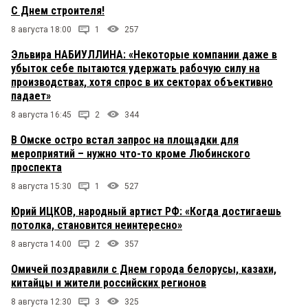
С Днем строителя!
8 августа 18:00
1
257
Эльвира НАБИУЛЛИНА: «Некоторые компании даже в
убыток себе пытаются удержать рабочую силу на
производствах, хотя спрос в их секторах объективно
падает»
8 августа 16:45
2
344
В Омске остро встал запрос на площадки для
мероприятий – нужно что-то кроме Любинского
проспекта
8 августа 15:30
1
527
Юрий ИЦКОВ, народный артист РФ: «Когда достигаешь
потолка, становится неинтересно»
8 августа 14:00
2
357
Омичей поздравили с Днем города белорусы, казахи,
китайцы и жители российских регионов
8 августа 12:30
3
325