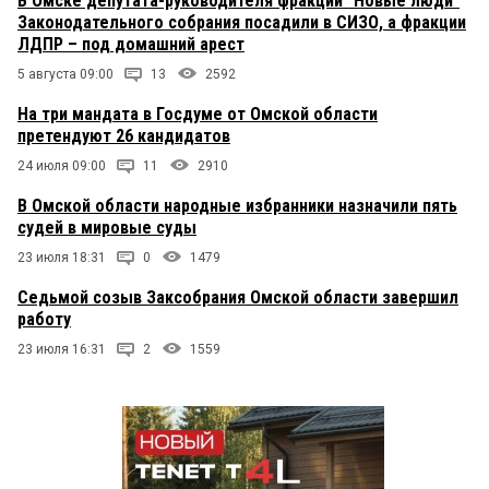
В Омске депутата-руководителя фракции "Новые люди"
Законодательного собрания посадили в СИЗО, а фракции
ЛДПР – под домашний арест
5 августа 09:00
13
2592
На три мандата в Госдуме от Омской области
претендуют 26 кандидатов
24 июля 09:00
11
2910
В Омской области народные избранники назначили пять
судей в мировые суды
23 июля 18:31
0
1479
Седьмой созыв Заксобрания Омской области завершил
работу
23 июля 16:31
2
1559