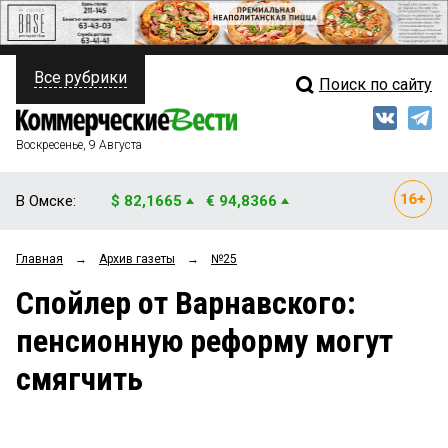
Все рубрики
Поиск по сайту
ПОЛИТИКА
Свежий выпуск
Медиа
ФИНАНСЫ
Воскресенье, 9 Августа
Кто есть кто
НЕДВИЖИМОСТЬ
В Омске:
$ 82,1665
€ 94,8366
Интервью
БИЗНЕС
Главная
→
Архив газеты
→
№25
Мнения
ОБЩЕСТВО
Спойлер от Варнавского:
Рейтинги
ЗАКОН
пенсионную реформу могут
Блоги
НОВОСТИ КОМПАНИЙ
смягчить
Архив
ПРОИСШЕСТВИЯ