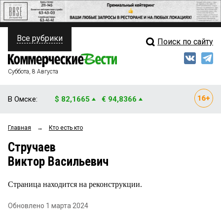
Все рубрики
Поиск по сайту
ПОЛИТИКА
Свежий выпуск
Медиа
ФИНАНСЫ
Суббота, 8 Августа
Кто есть кто
НЕДВИЖИМОСТЬ
В Омске:
$ 82,1665
€ 94,8366
Интервью
БИЗНЕС
Главная
→
Кто есть кто
Мнения
ОБЩЕСТВО
Стручаев
Рейтинги
ЗАКОН
Виктор Васильевич
Блоги
НОВОСТИ КОМПАНИЙ
Страница находится на реконструкции.
Архив
ПРОИСШЕСТВИЯ
Обновлено 1 марта 2024
СТИЛЬ ЖИЗНИ