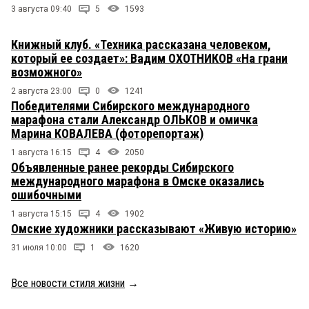
3 августа 09:40
5
1593
Книжный клуб. «Техника рассказана человеком,
который ее создает»: Вадим ОХОТНИКОВ «На грани
возможного»
2 августа 23:00
0
1241
Победителями Сибирского международного
марафона стали Александр ОЛЬКОВ и омичка
Марина КОВАЛЕВА (фоторепортаж)
1 августа 16:15
4
2050
Объявленные ранее рекорды Сибирского
международного марафона в Омске оказались
ошибочными
1 августа 15:15
4
1902
Омские художники рассказывают «Живую историю»
31 июля 10:00
1
1620
Все новости стиля жизни
→