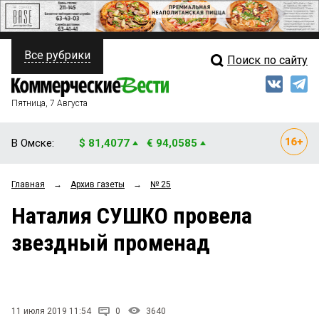
Все рубрики
Поиск по сайту
ПОЛИТИКА
Свежий выпуск
Медиа
ФИНАНСЫ
Пятница, 7 Августа
Кто есть кто
НЕДВИЖИМОСТЬ
В Омске:
$ 81,4077
€ 94,0585
Интервью
БИЗНЕС
Главная
→
Архив газеты
→
№ 25
Мнения
ОБЩЕСТВО
Наталия СУШКО провела
Рейтинги
ЗАКОН
звездный променад
Блоги
НОВОСТИ КОМПАНИЙ
Архив
ПРОИСШЕСТВИЯ
11 июля 2019 11:54
0
3640
СТИЛЬ ЖИЗНИ