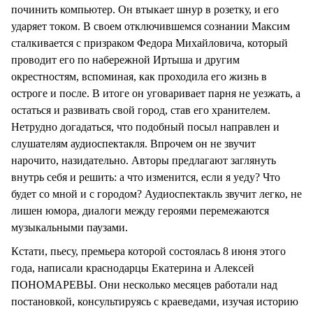
починить компьютер. Он втыкает шнур в розетку, и его
ударяет током. В своем отключившемся сознании Максим
сталкивается с призраком Федора Михайловича, который
проводит его по набережной Иртыша и другим
окрестностям, вспоминая, как проходила его жизнь в
остроге и после. В итоге он уговаривает парня не уезжать, а
остаться и развивать свой город, став его хранителем.
Нетрудно догадаться, что подобный посыл направлен и
слушателям аудиоспектакля. Впрочем он не звучит
нарочито, назидательно. Авторы предлагают заглянуть
внутрь себя и решить: а что изменится, если я уеду? Что
будет со мной и с городом? Аудиоспектакль звучит легко, не
лишен юмора, диалоги между героями перемежаются
музыкальными паузами.
Кстати, пьесу, премьера которой состоялась 8 июня этого
года, написали краснодарцы Екатерина и Алексей
ПОНОМАРЕВЫ. Они несколько месяцев работали над
постановкой, консультируясь с краеведами, изучая историю