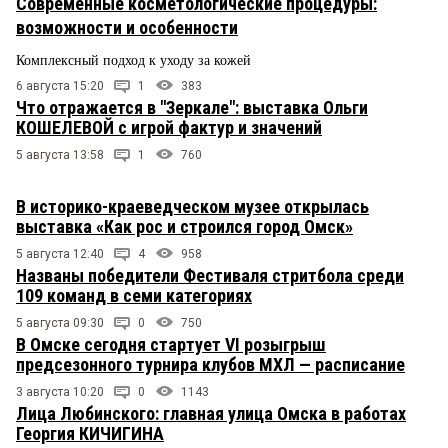
Современные косметологические процедуры:
возможности и особенности
Комплексный подход к уходу за кожей
6 августа 15:20
1
383
Что отражается в "Зеркале": выставка Ольги
КОШЕЛЕВОЙ с игрой фактур и значений
5 августа 13:58
1
760
В историко-краеведческом музее открылась
выставка «Как рос и строился город Омск»
5 августа 12:40
4
958
Названы победители Фестиваля стритбола среди
109 команд в семи категориях
5 августа 09:30
0
750
В Омске сегодня стартует VI розыгрыш
предсезонного турнира клубов МХЛ — расписание
3 августа 10:20
0
1143
Лица Любинского: главная улица Омска в работах
Георгия КИЧИГИНА