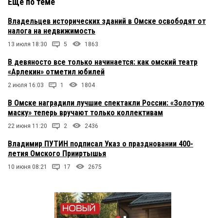
Еще по теме
Владельцев исторических зданий в Омске освободят от
налога на недвижимость
13 июля 18:30
5
1863
В девяносто все только начинается: как омский театр
«Арлекин» отметил юбилей
2 июля 16:03
1
1804
В Омске наградили лучшие спектакли России: «Золотую
маску» теперь вручают только коллективам
22 июня 11:20
2
2436
Владимир ПУТИН подписал Указ о праздновании 400-
летия Омского Прииртышья
10 июня 08:21
17
2675