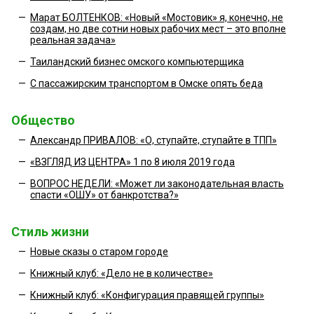
—
Марат БОЛТЕНКОВ: «Новый «Мостовик» я, конечно, не
создам, но две сотни новых рабочих мест – это вполне
реальная задача»
—
Таиландский бизнес омского компьютерщика
—
С пассажирским транспортом в Омске опять беда
Общество
—
Александр ПРИВАЛОВ: «О, ступайте, ступайте в ТПП»
—
«ВЗГЛЯД ИЗ ЦЕНТРА» 1 по 8 июля 2019 года
—
ВОПРОС НЕДЕЛИ: «Может ли законодательная власть
спасти «ОШУ» от банкротства?»
Стиль жизни
—
Новые сказы о старом городе
—
Книжный клуб: «Дело не в количестве»
—
Книжный клуб: «Конфигурация правящей группы»