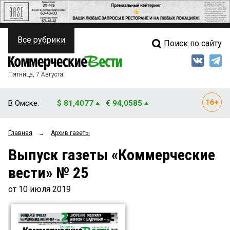
Все рубрики
Поиск по сайту
ПОЛИТИКА
Свежий выпуск
Медиа
ФИНАНСЫ
Пятница, 7 Августа
Кто есть кто
НЕДВИЖИМОСТЬ
В Омске:
$ 81,4077
€ 94,0585
Интервью
БИЗНЕС
Главная
→
Архив газеты
Мнения
ОБЩЕСТВО
Выпуск газеты «Коммерческие
Рейтинги
ЗАКОН
вести» № 25
Блоги
НОВОСТИ КОМПАНИЙ
от 10 июля 2019
Архив
ПРОИСШЕСТВИЯ
СТИЛЬ ЖИЗНИ