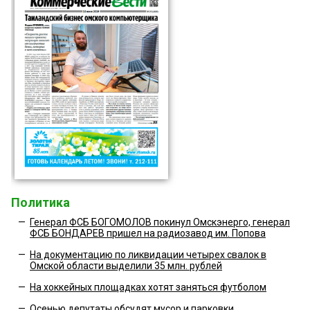
Политика
—
Генерал ФСБ БОГОМОЛОВ покинул Омскэнерго, генерал
ФСБ БОНДАРЕВ пришел на радиозавод им. Попова
—
На документацию по ликвидации четырех свалок в
Омской области выделили 35 млн. рублей
—
На хоккейных площадках хотят заняться футболом
—
Осенью депутаты обсудят мусор и парковки