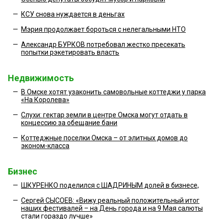
—
КСУ снова нуждается в деньгах
—
Мэрия продолжает бороться с нелегальными НТО
—
Александр БУРКОВ потребовал жестко пресекать
попытки рэкетировать власть
Недвижимость
—
В Омске хотят узаконить самовольные коттеджи у парка
«На Королева»
—
Слухи: гектар земли в центре Омска могут отдать в
концессию за обещание бани
—
Коттеджные поселки Омска – от элитных домов до
эконом-класса
Бизнес
—
ШКУРЕНКО поделился с ШАДРИНЫМ долей в бизнесе,
—
Сергей СЫСОЕВ: «Вижу реальный положительный итог
наших фестивалей – на День города и на 9 Мая салюты
стали гораздо лучше»