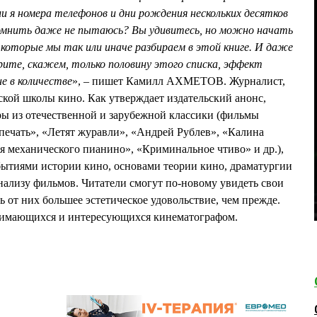
ли я номера телефонов и дни рождения нескольких десятков
апомнить даже не пытаюсь? Вы удивитесь, но можно начать
, которые мы так или иначе разбираем в этой книге. И даже
трите, скажем, только половину этого списка, эффект
не в количестве
», – пишет Камилл АХМЕТОВ. Журналист,
ской школы кино. Как утверждает издательский анонс,
ры из отечественной и зарубежной классики (фильмы
печать», «Летят журавли», «Андрей Рублев», «Калина
ля механического пианино», «Криминальное чтиво» и др.),
бытиями истории кино, основами теории кино, драматургии
анализу фильмов. Читатели смогут по-новому увидеть свои
от них большее эстетическое удовольствие, чем прежде.
анимающихся и интересующихся кинематографом.