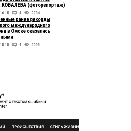
 КОВАЛЕВА (фоторепортаж)
 16:15
4
2234
енные ранее рекорды
кого международного
на в Омске оказались
чными
 15:15
4
2093
у?
ент с текстом ошибки и
nter.
ИЙ
ПРОИСШЕСТВИЯ
СТИЛЬ ЖИЗНИ