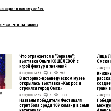
но надоел самому себе»
 – вот что ты такое»
Что отражается в "Зеркале":
Лица Л
выставка Ольги КОШЕЛЕВОЙ с
Омска 
игрой фактур и значений
3 августа
Книжны
5 августа 13:58
1
968
В историко-краеведческом музее
расска
открылась выставка «Как рос и
создае
строился город Омск»
грани 
ул
5 августа 12:40
4
1173
2 августа
Названы победители Фестиваля
Победи
стритбола среди 109 команд в семи
междун
категориях
Алекса