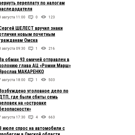
вернуть переплату по налогам
наследодателя
8 августа 11:00
0
123
Сергей ШЕЛЕСТ вручил знаки
отличия новым почетным
гражданам Омска
8 августа 09:30
1
216
За обман 93 омичей отправлен в
колонию глава АЦ «Ромни Марш»
Ярослав МАКАРЕНКО
7 августа 18:00
1
503
Возбуждено уголовное дело по
ДТП, где были сбиты семь
человек на «островке
безопасности»
7 августа 17:30
4
663
В июле спрос на автомобили с
пробегом в Омской области