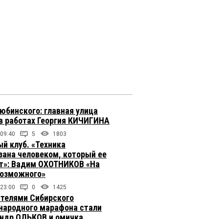
юбинского: главная улица
в работах Георгия КИЧИГИНА
 09:40
5
1803
й клуб. «Техника
зана человеком, который ее
т»: Вадим ОХОТНИКОВ «На
возможного»
 23:00
0
1425
телями Сибирского
ародного марафона стали
ндр ОЛЬКОВ и омичка