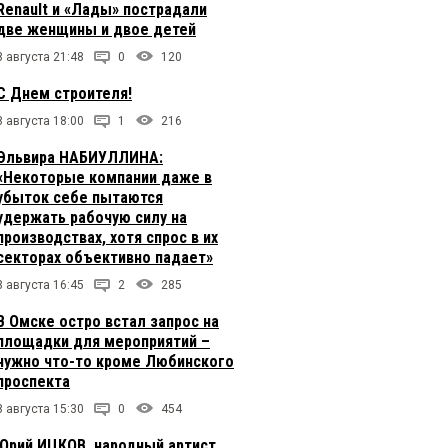
Renault и «Лады» пострадали
две женщины и двое детей
8 августа 21:48
0
120
С Днем строителя!
8 августа 18:00
1
216
Эльвира НАБИУЛЛИНА:
«Некоторые компании даже в
убыток себе пытаются
удержать рабочую силу на
производствах, хотя спрос в их
секторах объективно падает»
8 августа 16:45
2
285
В Омске остро встал запрос на
площадки для мероприятий –
нужно что-то кроме Любинского
проспекта
8 августа 15:30
0
454
Юрий ИЦКОВ, народный артист