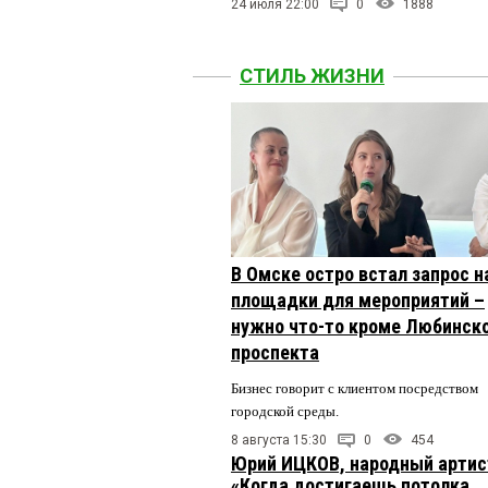
24 июля 22:00
0
1888
СТИЛЬ ЖИЗНИ
В Омске остро встал запрос н
площадки для мероприятий –
нужно что-то кроме Любинск
проспекта
Бизнес говорит с клиентом посредством
городской среды.
8 августа 15:30
0
454
Юрий ИЦКОВ, народный артис
«Когда достигаешь потолка,