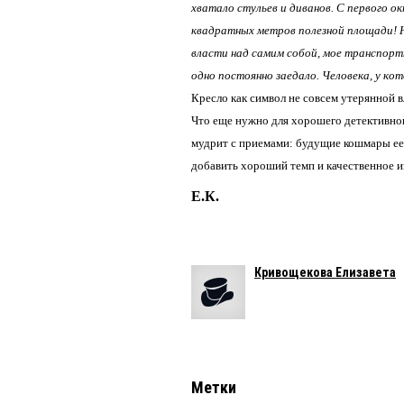
хватало стульев и диванов. С первого о
квадратных метров полезной площади! Н
власти над самим собой, мое транспортн
одно постоянно заедало. Человека, у ко
Кресло как символ не совсем утерянной
Что еще нужно для хорошего детективно
мудрит с приемами: будущие кошмары ее 
добавить хороший темп и качественное и
Е.К.
Кривощекова Елизавета
Метки