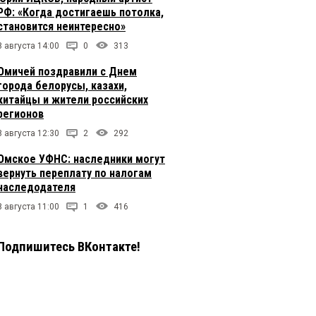
РФ: «Когда достигаешь потолка,
становится неинтересно»
8 августа 14:00
0
313
Омичей поздравили с Днем
города белорусы, казахи,
китайцы и жители российских
регионов
8 августа 12:30
2
292
Омское УФНС: наследники могут
вернуть переплату по налогам
наследодателя
8 августа 11:00
1
416
Подпишитесь ВКонтакте!