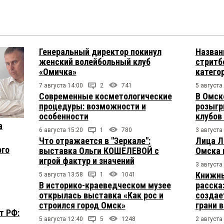
Генеральный директор покинул
Назван
женский волейбольный клуб
стритб
«Омичка»
катего
7 августа 14:00
2
741
5 августа
Современные косметологические
В Омск
процедуры: возможности и
розыгр
особенности
клубов
а
6 августа 15:20
1
780
3 августа
Что отражается в "Зеркале":
Лица Л
ого
выставка Ольги КОШЕЛЕВОЙ с
Омска 
игрой фактур и значений
3 августа
Книжны
5 августа 13:58
1
1041
В историко-краеведческом музее
расска
открылась выставка «Как рос и
создае
строился город Омск»
грани 
т РФ:
5 августа 12:40
5
1248
2 августа