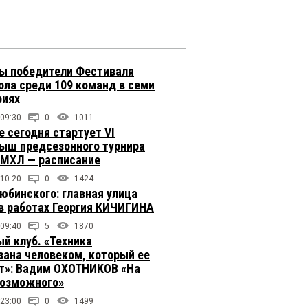
ы победители Фестиваля
ола среди 109 команд в семи
риях
 09:30
0
1011
е сегодня стартует VI
ыш предсезонного турнира
 МХЛ — расписание
 10:20
0
1424
юбинского: главная улица
в работах Георгия КИЧИГИНА
 09:40
5
1870
й клуб. «Техника
зана человеком, который ее
т»: Вадим ОХОТНИКОВ «На
возможного»
 23:00
0
1499