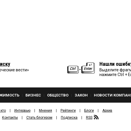
иску
Нашли ошибк
рческие вести»
Выделите фрагм
нажмите Ctrl + E
ЖИМОСТЬ
БИЗНЕС
ОБЩЕСТВО
ЗАКОН
НОВОСТИ КОМПАН
 кто
Интервью
Мнения
Рейтинги
Блоги
Архив
Контакты
Стать блогером
Подписка
RSS