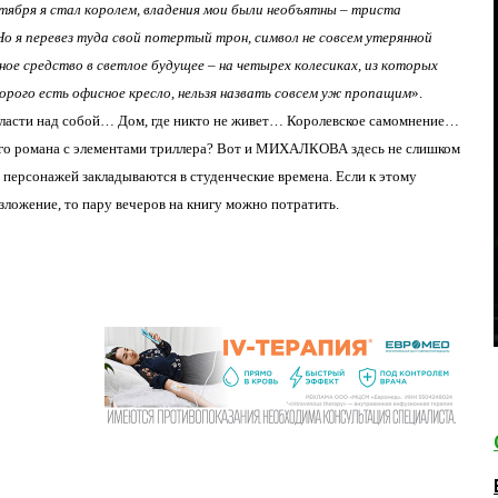
ктября я стал королем, владения мои были необъятны – триста
о я перевез туда свой потертый трон, символ не совсем утерянной
ое средство в светлое будущее – на четырех колесиках, из которых
торого есть офисное кресло, нельзя назвать совсем уж пропащим
».
 власти над собой… Дом, где никто не живет… Королевское самомнение…
го романа с элементами триллера? Вот и МИХАЛКОВА здесь не слишком
персонажей закладываются в студенческие времена. Если к этому
зложение, то пару вечеров на книгу можно потратить.