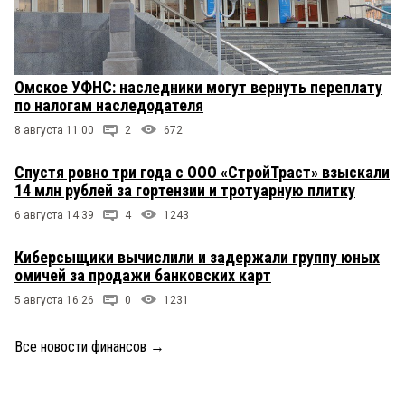
Омское УФНС: наследники могут вернуть переплату
по налогам наследодателя
8 августа 11:00
2
672
Спустя ровно три года с ООО «СтройТраст» взыскали
14 млн рублей за гортензии и тротуарную плитку
6 августа 14:39
4
1243
Киберсыщики вычислили и задержали группу юных
омичей за продажи банковских карт
5 августа 16:26
0
1231
Все новости финансов
→