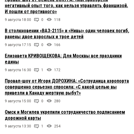
негативный опыт того, как нельзя управлять франшизой.
И пошли от противного»
9 августа 18:00
0
118
В столкновении «ВАЗ-2115» и «Нивы» один человек погиб,
ранены двое взрослых и трое детей
9 августа 17:15
0
166
Елизавета КРИВОЩЕКОВА: Для Москвы все праздники
едины
9 августа 16:30
1
172
Провал-шоу от Игоря ДОРОХИНА: «Сотрудница аэропорта
совершенно серьезно спросила: «С какой целью вы
привезли в Канаду мертвую рыбу?»
9 августа 15:00
0
280
Омск и Могилев укрепили сотрудничество подписанием
дорожной карты
9 августа 13:30
1
254