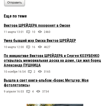
Отправить
Еще по теме
Виктора ШРЕЙДЕРА похоронят в Омске
11 марта 13:01
10
2460
Умер бывший мэр Омска Виктор ШРЕЙДЕР
10 марта 12:00
16
4627
По инициативе Виктора ШРЕЙДЕРА и Сергея КОЗУБЕНКО
открылась мемориальная доска на доме, где жил борец
Александр ПУШНИЦА
10 ноября 16:54
2
3165
Вышла в свет книга-альбом «Борис Метцгер: Моя
фотолетопись»
9 апреля 16:03
4
3734