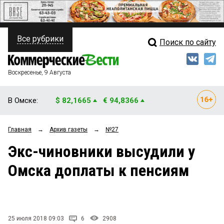
Все рубрики
Поиск по сайту
ПОЛИТИКА
Свежий выпуск
Медиа
ФИНАНСЫ
Воскресенье, 9 Августа
Кто есть кто
НЕДВИЖИМОСТЬ
В Омске:
$ 82,1665
€ 94,8366
Интервью
БИЗНЕС
Главная
→
Архив газеты
→
№27
Мнения
ОБЩЕСТВО
Экс-чиновники высудили у
Рейтинги
ЗАКОН
Омска доплаты к пенсиям
Блоги
НОВОСТИ КОМПАНИЙ
Архив
ПРОИСШЕСТВИЯ
25 июля 2018 09:03
6
2908