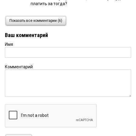
платить за тогда?
Лукас
25 июля 2018 в 14:27:
Показать все комментарии (6)
Шурочке: а какая связь? Фадина сегодня мэр, а
вчера и завтра — нет. Если есть обязательства
Ваш комментарий
города перед бывшими чиновниками (и не перед
чиновниками, кстати, тоже) — их надо исполнять
Имя
Тамара Григорьевна
25 июля 2018 в 14:24:
Сердечно поздравляю Оксану Николаевну и её
Комментарий
папу! Если долго бороться, то можно победить.
Вы образец, на которого нужно равняться!
Шурочка
25 июля 2018 в 12:40:
Фадина должна помогать отцу из личного
кармана, а не из скудного бюджета города
Омска! Позорище!