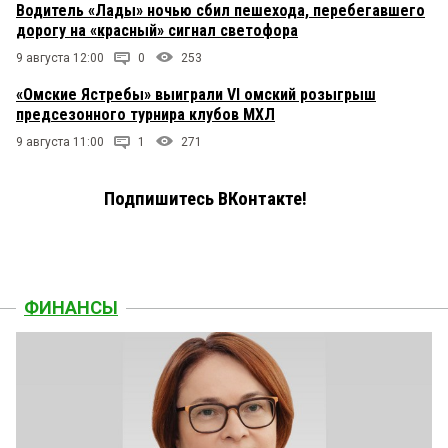
Водитель «Лады» ночью сбил пешехода, перебегавшего
дорогу на «красный» сигнал светофора
9 августа 12:00
0
253
«Омские Ястребы» выиграли VI омский розыгрыш
предсезонного турнира клубов МХЛ
9 августа 11:00
1
271
Подпишитесь ВКонтакте!
ФИНАНСЫ