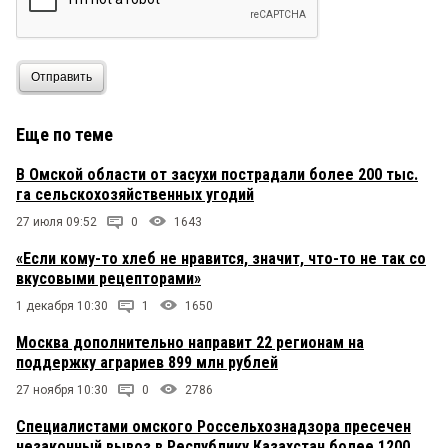
Отправить
Еще по теме
В Омской области от засухи пострадали более 200 тыс.
га сельскохозяйственных угодий
27 июля 09:52
0
1643
«Если кому-то хлеб не нравится, значит, что-то не так со
вкусовыми рецепторами»
1 декабря 10:30
1
1650
Москва дополнительно направит 22 регионам на
поддержку аграриев 899 млн рублей
27 ноября 10:30
0
2786
Специалистами омского Россельхознадзора пресечен
незаконный вывоз в Республику Казахстан более 1200