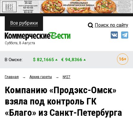
Все рубрики
Поиск по сайту
ПОЛИТИКА
Свежий выпуск
Медиа
ФИНАНСЫ
Суббота, 8 Августа
Кто есть кто
НЕДВИЖИМОСТЬ
В Омске:
$ 82,1665
€ 94,8366
Интервью
БИЗНЕС
Главная
→
Архив газеты
→
№27
Мнения
ОБЩЕСТВО
Компанию «Продэкс-Омск»
Рейтинги
ЗАКОН
взяла под контроль ГК
Блоги
НОВОСТИ КОМПАНИЙ
«Благо» из Санкт-Петербурга
Архив
ПРОИСШЕСТВИЯ