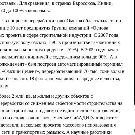
оотвалы. Для сравнения, в странах Евросоюза, Индии,
70 до 100% золошлаков.
в вопросах переработки золы Омская область задает тон
едние 10 лет предприятия Группы компаний «Основа
х проекта в сфере строительной индустрии. С 2007 года
спользует золу омских ТЭС в производстве газобетонных
оля золы в конечном продукте – 55%). В 2009 году начал
ликальцитных кирпичей с содержанием золы до 90%. А в
ложскцемент» был построен автоматизированный терминал
а «Омский цемент», перерабатывающий 70 тыс. тонн золы в
ски безопасно: 18 фильтров улавливают вредные вещества,
еру.
олее 2 млн. кв. м жилья и других объектов с
ереработки со снижением себестоимости строительства на
ное строительство далеко не единственное направление,
ию на основе золошлаков. Ученые СибАДИ (университет
редставили несколько проектов массового использования
 сети и транспортных развязок. А научные работники