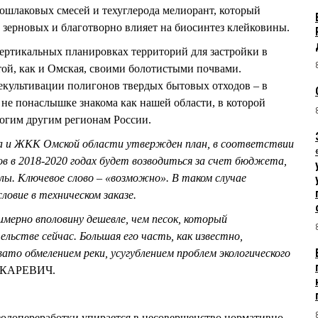
ошлаковых смесей и техуглерода мелиорант, который
 зерновых и благотворно влияет на биосинтез клейковины.
вертикальных планировках территорий для застройки в
ой, как и Омская, своими болотистыми почвами.
рекультивации полигонов твердых бытовых отходов – в
 не понаслышке знакома как нашей области, в которой
ногим другим регионам России.
 и ЖКК Омской области утвержден план, в соответствии
в в 2018-2020 годах будет возводиться за счет бюджета,
лы. Ключевое слово – «возможно». В таком случае
ловие в техническом заказе.
имерно вполовину дешевле, чем песок, который
льстве сейчас. Большая его часть, как известно,
то обмелением реки, усугублением проблем экологического
ЛЕКАРЕВИЧ.
олопереработки упирается в несовершенство нормативно-