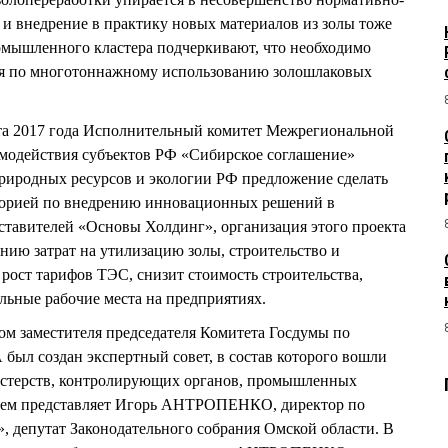
а и внедрение в практику новых материалов из золы тоже
омышленного кластера подчеркивают, что необходимо
ия по многотоннажному использованию золошлаковых
уста 2017 года Исполнительный комитет Межрегиональной
модействия субъектов РФ «Сибирское соглашение»
риродных ресурсов и экологии РФ предложение сделать
торией по внедрению инновационных решений в
ставителей «Основы Холдинг», организация этого проекта
нию затрат на утилизацию золы, строительство и
 рост тарифов ТЭС, снизит стоимость строительства,
льные рабочие места на предприятиях.
вом заместителя председателя Комитета Госдумы по
л создан экспертный совет, в состав которого вошли
истерств, контролирующих органов, промышленных
 нем представляет Игорь АНТРОПЕНКО, директор по
 депутат Законодательного собрания Омской области. В