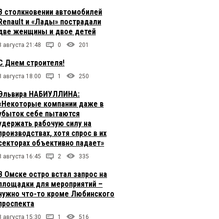
В столкновении автомобилей
Renault и «Лады» пострадали
две женщины и двое детей
8 августа 21:48
0
201
С Днем строителя!
8 августа 18:00
1
250
Эльвира НАБИУЛЛИНА:
«Некоторые компании даже в
убыток себе пытаются
удержать рабочую силу на
производствах, хотя спрос в их
секторах объективно падает»
8 августа 16:45
2
335
В Омске остро встал запрос на
площадки для мероприятий –
нужно что-то кроме Любинского
проспекта
8 августа 15:30
1
516