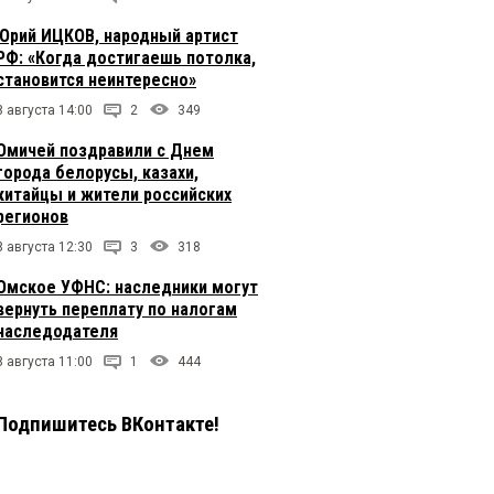
Юрий ИЦКОВ, народный артист
РФ: «Когда достигаешь потолка,
становится неинтересно»
8 августа 14:00
2
349
Омичей поздравили с Днем
города белорусы, казахи,
китайцы и жители российских
регионов
8 августа 12:30
3
318
Омское УФНС: наследники могут
вернуть переплату по налогам
наследодателя
8 августа 11:00
1
444
Подпишитесь ВКонтакте!