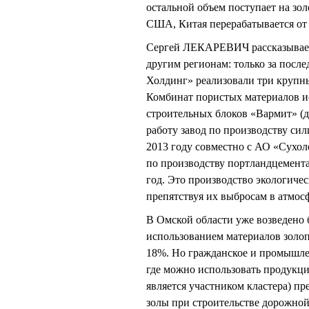
остальной объем поступает на зол
США, Китая перерабатывается от 
Сергей ЛЕКАРЕВИЧ рассказывает: 
другим регионам: только за посл
Холдинг» реализовали три крупны
Комбинат пористых материалов и
строительных блоков «Вармит» (д
работу завод по производству си
2013 году совместно с АО «Сухо
по производству портландцемент
год. Это производство экологиче
препятствуя их выбросам в атмосф
В Омской области уже возведено б
использованием материалов золоп
18%. Но гражданское и промышлен
где можно использовать продукц
является участником кластера) п
золы при строительстве дорожной