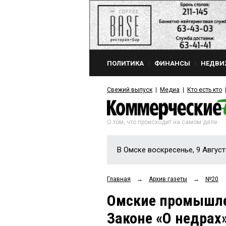
ПОЛИТИКА
ФИНАНСЫ
НЕДВИ
Свежий выпуск
Медиа
Кто есть кто
О том, что происходит на самом деле
В Омске воскресенье, 9 Август
Главная
→
Архив газеты
→
№20
Омские промышле
Законе «О недрах