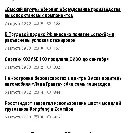
«Омский каучук» обновил оборудование производства
высокооктановых компонентов
7 августа 10:00
0
155
В Трудовой кодекс РФ внесено понятие «стажёр» и
разъяснены условия стажировок
7 августа 09:30
0
167
Сергею КОЗУБЕНКО продлили СИЗО до сентября
7 августа 09:00
2
302
На «островке безопасности» в центре Омска водитель
автомобиля «Лада Гранта» сбил семь пешеходов
6 августа 18:02
4
844
Росстандарт запретил использование шести моделей
грузовиков Dongfeng и Zoomlion
6 августа 17:30
0
415