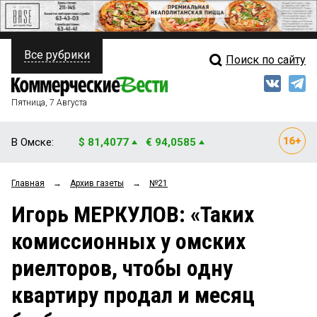
Все рубрики
Поиск по сайту
ПОЛИТИКА
Свежий выпуск
Медиа
ФИНАНСЫ
Пятница, 7 Августа
Кто есть кто
НЕДВИЖИМОСТЬ
В Омске:
$ 81,4077
€ 94,0585
Интервью
БИЗНЕС
Главная
→
Архив газеты
→
№21
Мнения
ОБЩЕСТВО
Игорь МЕРКУЛОВ: «Таких
Рейтинги
ЗАКОН
комиссионных у омских
Блоги
НОВОСТИ КОМПАНИЙ
риелторов, чтобы одну
Архив
ПРОИСШЕСТВИЯ
квартиру продал и месяц