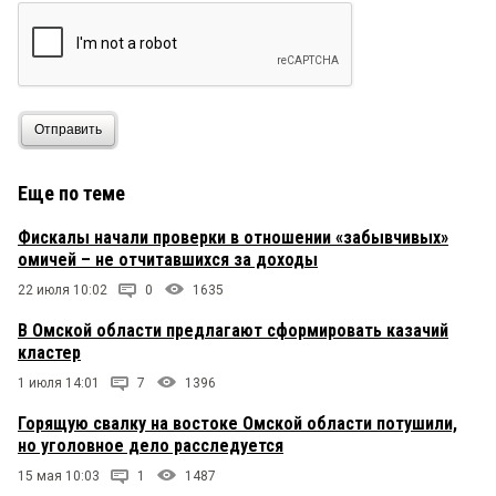
Отправить
Еще по теме
Фискалы начали проверки в отношении «забывчивых»
омичей – не отчитавшихся за доходы
22 июля 10:02
0
1635
В Омской области предлагают сформировать казачий
кластер
1 июля 14:01
7
1396
Горящую свалку на востоке Омской области потушили,
но уголовное дело расследуется
15 мая 10:03
1
1487