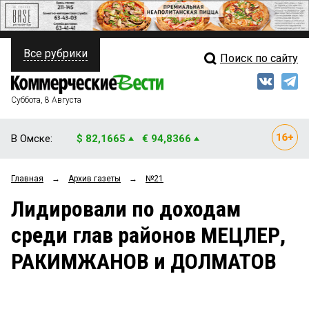
Все рубрики
Поиск по сайту
ПОЛИТИКА
Свежий выпуск
Медиа
ФИНАНСЫ
Суббота, 8 Августа
Кто есть кто
НЕДВИЖИМОСТЬ
В Омске:
$ 82,1665
€ 94,8366
Интервью
БИЗНЕС
Главная
→
Архив газеты
→
№21
Мнения
ОБЩЕСТВО
Лидировали по доходам
Рейтинги
ЗАКОН
среди глав районов МЕЦЛЕР,
Блоги
НОВОСТИ КОМПАНИЙ
РАКИМЖАНОВ и ДОЛМАТОВ
Архив
ПРОИСШЕСТВИЯ