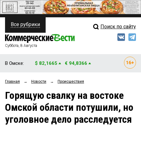
Все рубрики
Поиск по сайту
ПОЛИТИКА
Свежий выпуск
Медиа
ФИНАНСЫ
Суббота, 8 Августа
Кто есть кто
НЕДВИЖИМОСТЬ
В Омске:
$ 82,1665
€ 94,8366
Интервью
БИЗНЕС
Главная
→
Новости
→
Происшествия
Мнения
ОБЩЕСТВО
Горящую свалку на востоке
Рейтинги
ЗАКОН
Омской области потушили, но
Блоги
НОВОСТИ КОМПАНИЙ
уголовное дело расследуется
Архив
ПРОИСШЕСТВИЯ