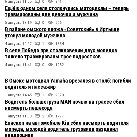
6 августа 11:55
0
841
Ещё в одном селе столкнулись мотоциклы – теперь
травмированы две девочки и мужчина
5 августа 13:19
0
966
В районе омского пляжа «Советский» в Иртыше
утонул молодой мужчина
4 августа 12:52
1
1334
В селе Победа при столкновении двух мопедов
тяжело травмированы трое подростков
4 августа 11:41
0
1282
В Омске мотоцикл Yamaha врезался в столб: погибли
водитель и пассажир
1 августа 14:45
1
2070
Водитель большегруза MAN ночью на трассе сбил
насмерть пешехода
1 августа 11:00
2
1777
Епископ на автомобиле Kia сбил насмерть водителя
мопеда, молодой водитель грузовика раздавил
квадроцикл