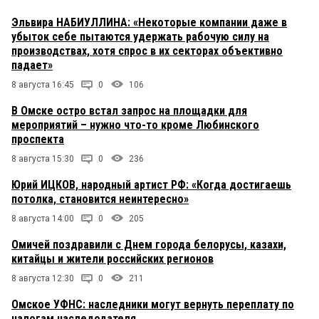
Эльвира НАБИУЛЛИНА: «Некоторые компании даже в
убыток себе пытаются удержать рабочую силу на
производствах, хотя спрос в их секторах объективно
падает»
8 августа 16:45
0
106
В Омске остро встал запрос на площадки для
мероприятий – нужно что-то кроме Любинского
проспекта
8 августа 15:30
0
236
Юрий ИЦКОВ, народный артист РФ: «Когда достигаешь
потолка, становится неинтересно»
8 августа 14:00
0
205
Омичей поздравили с Днем города белорусы, казахи,
китайцы и жители российских регионов
8 августа 12:30
0
211
Омское УФНС: наследники могут вернуть переплату по
налогам наследодателя