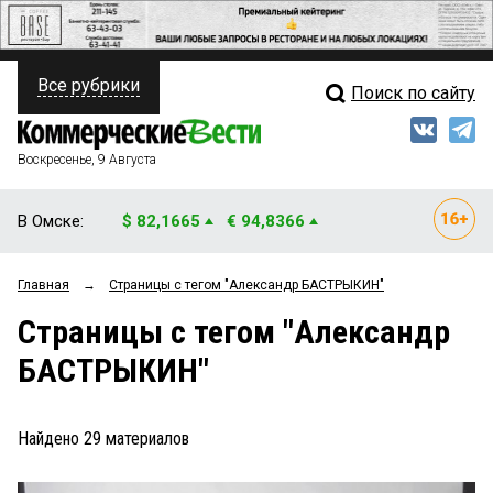
Все рубрики
Поиск по сайту
ПОЛИТИКА
Свежий выпуск
Медиа
ФИНАНСЫ
Воскресенье, 9 Августа
Кто есть кто
НЕДВИЖИМОСТЬ
В Омске:
$ 82,1665
€ 94,8366
Интервью
БИЗНЕС
Главная
→
Страницы c тегом "Александр БАСТРЫКИН"
Мнения
ОБЩЕСТВО
Страницы c тегом "Александр
Рейтинги
ЗАКОН
БАСТРЫКИН"
Блоги
НОВОСТИ КОМПАНИЙ
Архив
Найдено
29
материалов
ПРОИСШЕСТВИЯ
СТИЛЬ ЖИЗНИ