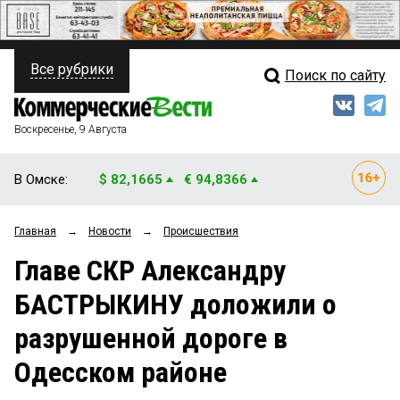
Все рубрики
Поиск по сайту
ПОЛИТИКА
Свежий выпуск
Медиа
ФИНАНСЫ
Воскресенье, 9 Августа
Кто есть кто
НЕДВИЖИМОСТЬ
В Омске:
$ 82,1665
€ 94,8366
Интервью
БИЗНЕС
Главная
→
Новости
→
Происшествия
Мнения
ОБЩЕСТВО
Главе СКР Александру
Рейтинги
ЗАКОН
БАСТРЫКИНУ доложили о
Блоги
НОВОСТИ КОМПАНИЙ
разрушенной дороге в
Архив
ПРОИСШЕСТВИЯ
Одесском районе