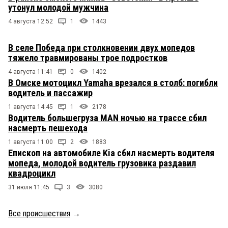
утонул молодой мужчина
4 августа 12:52
1
1443
В селе Победа при столкновении двух мопедов
тяжело травмированы трое подростков
4 августа 11:41
0
1402
В Омске мотоцикл Yamaha врезался в столб: погибли
водитель и пассажир
1 августа 14:45
1
2178
Водитель большегруза MAN ночью на трассе сбил
насмерть пешехода
1 августа 11:00
2
1883
Епископ на автомобиле Kia сбил насмерть водителя
мопеда, молодой водитель грузовика раздавил
квадроцикл
31 июля 11:45
3
3080
Все происшествия
→