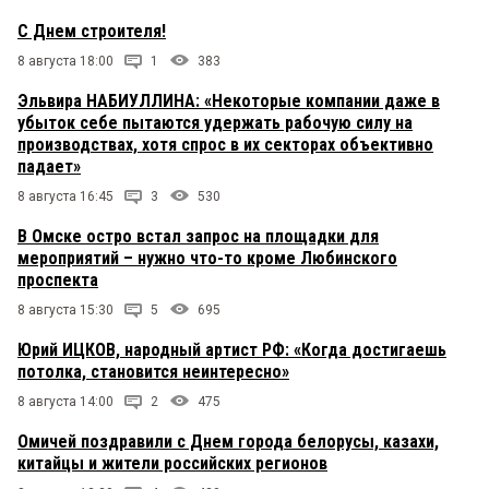
С Днем строителя!
8 августа 18:00
1
383
Эльвира НАБИУЛЛИНА: «Некоторые компании даже в
убыток себе пытаются удержать рабочую силу на
производствах, хотя спрос в их секторах объективно
падает»
8 августа 16:45
3
530
В Омске остро встал запрос на площадки для
мероприятий – нужно что-то кроме Любинского
проспекта
8 августа 15:30
5
695
Юрий ИЦКОВ, народный артист РФ: «Когда достигаешь
потолка, становится неинтересно»
8 августа 14:00
2
475
Омичей поздравили с Днем города белорусы, казахи,
китайцы и жители российских регионов