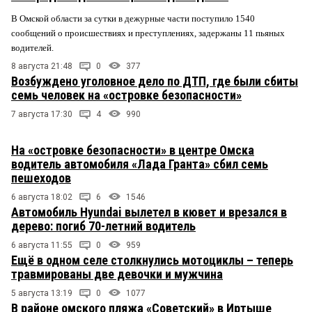
В Омской области за сутки в дежурные части поступило 1540
сообщений о происшествиях и преступлениях, задержаны 11 пьяных
водителей.
8 августа 21:48
0
377
Возбуждено уголовное дело по ДТП, где были сбиты
семь человек на «островке безопасности»
7 августа 17:30
4
990
На «островке безопасности» в центре Омска
водитель автомобиля «Лада Гранта» сбил семь
пешеходов
6 августа 18:02
6
1546
Автомобиль Hyundai вылетел в кювет и врезался в
дерево: погиб 70-летний водитель
6 августа 11:55
0
959
Ещё в одном селе столкнулись мотоциклы – теперь
травмированы две девочки и мужчина
5 августа 13:19
0
1077
В районе омского пляжа «Советский» в Иртыше