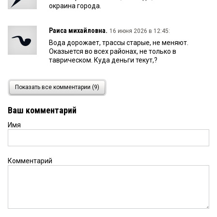
окраина города.
Раиса михайловна.
16 июня 2026 в 12:45:
Вода дорожает, трассы старые, не меняют.
Оказыется во всех районах, не только в
таврическом. Куда деньги текут,?
Раиса михайловна.
16 июня 2026 в 12:41:
Показать все комментарии (9)
Деньги за воду растут, замены как не было так
нет.. куб стоит 159 -59. Куда они уходят. Раз
Ваш комментарий
прокуратура взялась надо проверить. От
прорывов вдоль дорог образовываются болота.
Имя
Скоро дорогу размоют. А деньги водопровод
даст Жди.
Комментарий
Николай
15 июня 2026 в 23:24:
Заврались со всем, то у них прорыв 3 июня, потом
гроза виновата, сейчас опять 13 порывов. Люди
просят показать место порывов, так не пишут,
где. Потому, что их нет. А такая ситуация из года
в год каждое лето в жару. Зимой же на такой