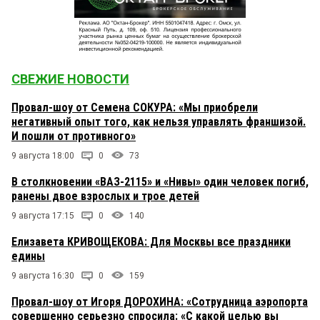
СВЕЖИЕ НОВОСТИ
Провал-шоу от Семена СОКУРА: «Мы приобрели
негативный опыт того, как нельзя управлять франшизой.
И пошли от противного»
9 августа 18:00
0
73
В столкновении «ВАЗ-2115» и «Нивы» один человек погиб,
ранены двое взрослых и трое детей
9 августа 17:15
0
140
Елизавета КРИВОЩЕКОВА: Для Москвы все праздники
едины
9 августа 16:30
0
159
Провал-шоу от Игоря ДОРОХИНА: «Сотрудница аэропорта
совершенно серьезно спросила: «С какой целью вы