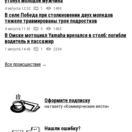
утонул молодой мужчина
4 августа 12:52
1
1493
В селе Победа при столкновении двух мопедов
тяжело травмированы трое подростков
4 августа 11:41
0
1462
В Омске мотоцикл Yamaha врезался в столб: погибли
водитель и пассажир
1 августа 14:45
1
2234
Все происшествия
→
Оформите подписку
на газету «Коммерческие вести»
Нашли ошибку?