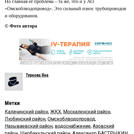
Но главная её проблема – та же, что и у АО
«Омскоблводопровод». Это сильный износ трубопроводов
и оборудования.
© Фото автора
Турнова Яна
Метки
Калачинский район
,
ЖКХ
,
Москаленский район
,
Любинский район
,
Омскоблводопровод
,
Называевский район
,
водоснабжение
,
Азовский
район
,
Шербакульский район
,
Александр БАСТРЫКИН
,