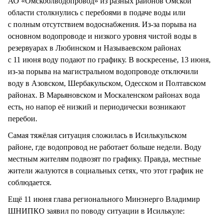
АО «Омскоблводопровод» из разных районов Омской
области столкнулись с перебоями в подаче воды или
с полным отсутствием водоснабжения. Из-за порыва на
основном водопроводе и низкого уровня чистой воды в
резервуарах в Любинском и Называевском районах
с 11 июня воду подают по графику. В воскресенье, 13 июня,
из-за порыва на магистральном водопроводе отключили
воду в Азовском, Шербакульском, Одесском и Полтавском
районах. В Марьяновском и Москаленском районах вода
есть, но напор её низкий и периодически возникают
перебои.
Самая тяжёлая ситуация сложилась в Исилькульском
районе, где водопровод не работает больше недели. Воду
местным жителям подвозят по графику. Правда, местные
жители жалуются в социальных сетях, что этот график не
соблюдается.
Ещё 11 июня глава регионального Минэнерго Владимир
ШНИПКО заявил по поводу ситуации в Исилькуле: