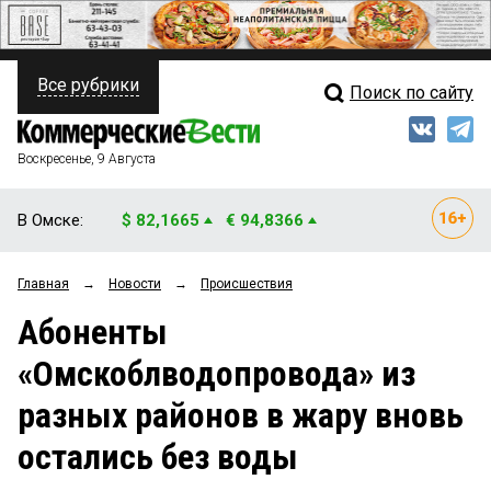
Все рубрики
Поиск по сайту
ПОЛИТИКА
Свежий выпуск
Медиа
ФИНАНСЫ
Воскресенье, 9 Августа
Кто есть кто
НЕДВИЖИМОСТЬ
В Омске:
$ 82,1665
€ 94,8366
Интервью
БИЗНЕС
Главная
→
Новости
→
Происшествия
Мнения
ОБЩЕСТВО
Абоненты
Рейтинги
ЗАКОН
«Омскоблводопровода» из
Блоги
НОВОСТИ КОМПАНИЙ
разных районов в жару вновь
Архив
ПРОИСШЕСТВИЯ
остались без воды