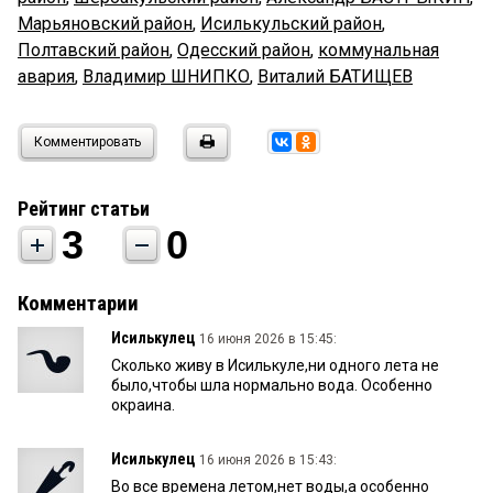
Марьяновский район
,
Исилькульский район
,
Полтавский район
,
Одесский район
,
коммунальная
авария
,
Владимир ШНИПКО
,
Виталий БАТИЩЕВ
Комментировать
Рейтинг статьи
3
0
Комментарии
Исилькулец
16 июня 2026 в 15:45:
Сколько живу в Исилькуле,ни одного лета не
было,чтобы шла нормально вода. Особенно
окраина.
Исилькулец
16 июня 2026 в 15:43:
Во все времена летом,нет воды,а особенно