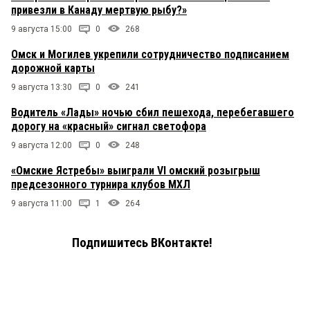
привезли в Канаду мертвую рыбу?»
9 августа 15:00
0
268
Омск и Могилев укрепили сотрудничество подписанием
дорожной карты
9 августа 13:30
0
241
Водитель «Лады» ночью сбил пешехода, перебегавшего
дорогу на «красный» сигнал светофора
9 августа 12:00
0
248
«Омские Ястребы» выиграли VI омский розыгрыш
предсезонного турнира клубов МХЛ
9 августа 11:00
1
264
Подпишитесь ВКонтакте!