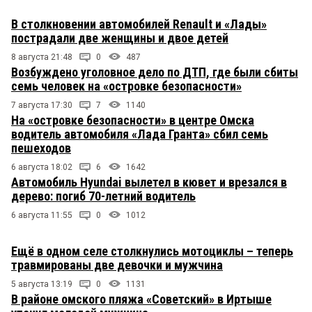
В столкновении автомобилей Renault и «Лады»
пострадали две женщины и двое детей
8 августа 21:48
0
487
Возбуждено уголовное дело по ДТП, где были сбиты
семь человек на «островке безопасности»
7 августа 17:30
7
1140
На «островке безопасности» в центре Омска
водитель автомобиля «Лада Гранта» сбил семь
пешеходов
6 августа 18:02
6
1642
Автомобиль Hyundai вылетел в кювет и врезался в
дерево: погиб 70-летний водитель
6 августа 11:55
0
1012
Ещё в одном селе столкнулись мотоциклы – теперь
травмированы две девочки и мужчина
5 августа 13:19
0
1131
В районе омского пляжа «Советский» в Иртыше