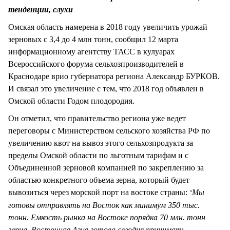
СТИЛЬ ЖИЗНИ
тенденции, слухи
Омская область намерена в 2018 году увеличить урожай
зерновых с 3,4 до 4 млн тонн, сообщил 12 марта
информационному агентству ТАСС в кулуарах
Всероссийского форума сельхозпроизводителей в
Краснодаре врио губернатора региона Александр БУРКОВ.
И связал это увеличение с тем, что 2018 год объявлен в
Омской области Годом плодородия.
Он отметил, что правительство региона уже ведет
переговоры с Министерством сельского хозяйства РФ по
увеличению квот на вывоз этого сельхозпродукта за
пределы Омской области по льготным тарифам и с
Объединенной зерновой компанией по закреплению за
областью конкретного объема зерна, который будет
вывозиться через морской порт на востоке страны:
Мы
"
готовы отправлять на Восток как минимум 350 тыс.
тонн. Емкость рынка на Востоке порядка 70 млн. тонн
зерна, Восточная Азия готова сегодня принимать