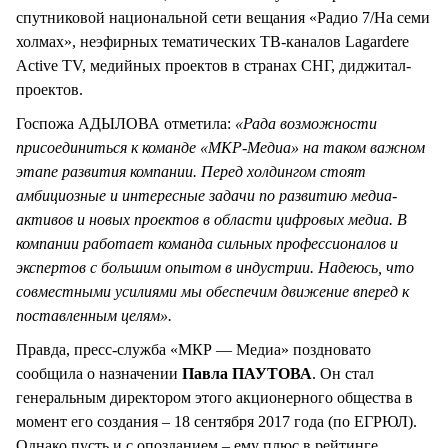
спутниковой национальной сети вещания «Радио 7/На семи
холмах», неэфирных тематических ТВ-каналов Lagardere
Active TV, медийных проектов в странах СНГ, диджитал-
проектов.
Госпожа АДЫЛОВА отметила:
«Рада возможности
присоединиться к команде «МКР-Медиа» на таком важном
этапе развития компании. Перед холдингом стоят
амбициозные и интересные задачи по развитию медиа-
активов и новых проектов в области цифровых медиа. В
компании работает команда сильных профессионалов и
экспертов с большим опытом в индустрии. Надеюсь, что
совместными усилиями мы обеспечим движение вперед к
поставленным целям».
Правда, пресс-служба «МКР — Медиа» поздновато
сообщила о назначении
Павла ПАУТОВА
. Он стал
генеральным директором этого акционерного общества в
момент его создания – 18 сентября 2017 года (по ЕГРЮЛ).
Однако пусть и с опозданием – ему плюс в рейтинге.