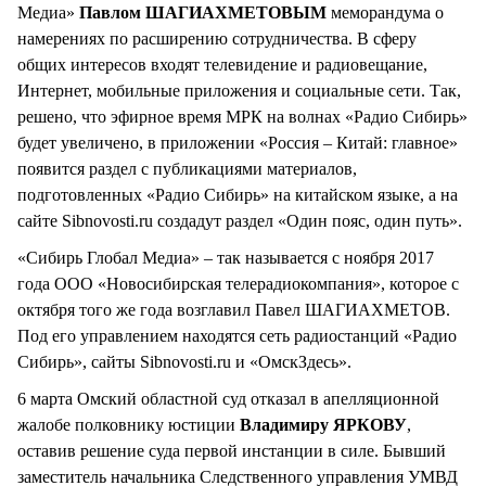
Медиа»
Павлом ШАГИАХМЕТОВЫМ
меморандума о
намерениях по расширению сотрудничества. В сферу
общих интересов входят телевидение и радиовещание,
Интернет, мобильные приложения и социальные сети. Так,
решено, что эфирное время МРК на волнах «Радио Сибирь»
будет увеличено, в приложении «Россия – Китай: главное»
появится раздел с публикациями материалов,
подготовленных «Радио Сибирь» на китайском языке, а на
сайте Sibnovosti.ru создадут раздел «Один пояс, один путь».
«Сибирь Глобал Медиа» – так называется с ноября 2017
года ООО «Новосибирская телерадиокомпания», которое с
октября того же года возглавил Павел ШАГИАХМЕТОВ.
Под его управлением находятся сеть радиостанций «Радио
Сибирь», сайты Sibnovosti.ru и «ОмскЗдесь».
6 марта Омский областной суд отказал в апелляционной
жалобе полковнику юстиции
Владимиру ЯРКОВУ
,
оставив решение суда первой инстанции в силе. Бывший
заместитель начальника Следственного управления УМВД