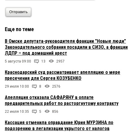
Отправить
Еще по теме
В Омске депутата-руководителя фракции "Новые люди"
Законодательного собрания посадили в СИЗО, а фракции
ЛДПР – под домашний арест
5 августа 09:00
13
2957
Краснодарский суд рассматривает апелляцию о мере
пресечения для Сергея КОЗУБЕНКО
29 июля 10:00
8
2576
Апелляция отказала САФАРЯНУ в оплате
предварительных работ по расторгнутому контракту
22 июля 10:35
5
856
Кассация отменила оправдание Юрия МУРЗИНА по
подозрению в легализации укрытого от налогов