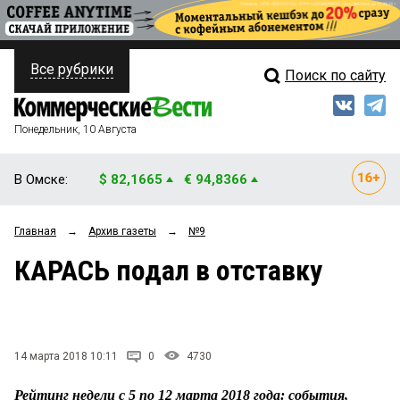
Все рубрики
Поиск по сайту
ПОЛИТИКА
Свежий выпуск
Медиа
ФИНАНСЫ
Понедельник, 10 Августа
Кто есть кто
НЕДВИЖИМОСТЬ
В Омске:
$ 82,1665
€ 94,8366
Интервью
БИЗНЕС
Главная
→
Архив газеты
→
№9
Мнения
ОБЩЕСТВО
КАРАСЬ подал в отставку
Рейтинги
ЗАКОН
Блоги
НОВОСТИ КОМПАНИЙ
Архив
14 марта 2018 10:11
0
4730
ПРОИСШЕСТВИЯ
Рейтинг недели с 5 по 12 марта 2018 года: события,