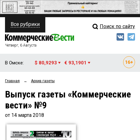
Все рубрики
Поиск по сайту
ПОЛИТИКА
Свежий выпуск
Медиа
ФИНАНСЫ
Четверг, 6 Августа
Кто есть кто
НЕДВИЖИМОСТЬ
В Омске:
$ 80,9293
€ 93,1901
Интервью
БИЗНЕС
Главная
→
Архив газеты
Мнения
ОБЩЕСТВО
Выпуск газеты «Коммерческие
Рейтинги
ЗАКОН
вести» №9
Блоги
НОВОСТИ КОМПАНИЙ
от 14 марта 2018
Архив
ПРОИСШЕСТВИЯ
СТИЛЬ ЖИЗНИ