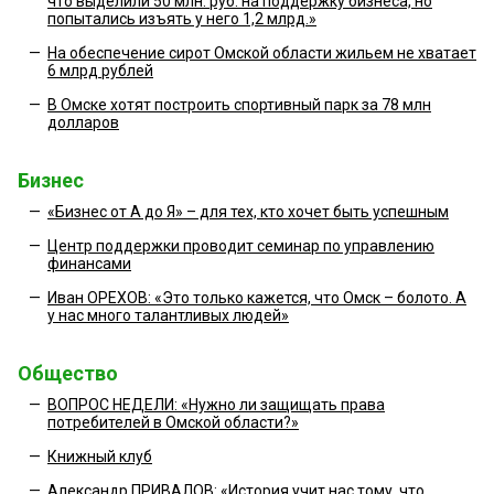
что выделили 50 млн. руб. на поддержку бизнеса, но
попытались изъять у него 1,2 млрд.»
—
На обеспечение сирот Омской области жильем не хватает
6 млрд рублей
—
В Омске хотят построить спортивный парк за 78 млн
долларов
Бизнес
—
«Бизнес от А до Я» – для тех, кто хочет быть успешным
—
Центр поддержки проводит семинар по управлению
финансами
—
Иван ОРЕХОВ: «Это только кажется, что Омск – болото. А
у нас много талантливых людей»
Общество
—
ВОПРОС НЕДЕЛИ: «Нужно ли защищать права
потребителей в Омской области?»
—
Книжный клуб
—
Александр ПРИВАЛОВ: «История учит нас тому, что