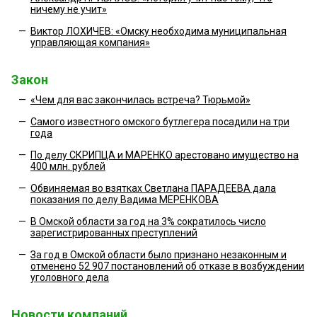
ничему не учит»
—
Виктор ЛОХИЧЕВ: «Омску необходима муниципальная
управляющая компания»
Закон
—
«Чем для вас закончилась встреча? Тюрьмой»
—
Самого известного омского бутлегера посадили на три
года
—
По делу СКРИПЦА и МАРЕНКО арестовано имущество на
400 млн. рублей
—
Обвиняемая во взятках Светлана ПАРАДЕЕВА дала
показания по делу Вадима МЕРЕНКОВА
—
В Омской области за год на 3% сократилось число
зарегистрированных преступлений
—
За год в Омской области было признано незаконным и
отменено 52 907 постановлений об отказе в возбуждении
уголовного дела
Новости компаний