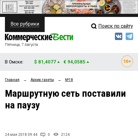
Все рубрики
Поиск по сайту
ПОЛИТИКА
Свежий выпуск
Медиа
ФИНАНСЫ
Пятница, 7 Августа
Кто есть кто
НЕДВИЖИМОСТЬ
В Омске:
$ 81,4077
€ 94,0585
Интервью
БИЗНЕС
Главная
→
Архив газеты
→
№18
Мнения
ОБЩЕСТВО
Маршрутную сеть поставили
Рейтинги
ЗАКОН
на паузу
Блоги
НОВОСТИ КОМПАНИЙ
Архив
ПРОИСШЕСТВИЯ
24 мая 2018 09:44
0
2124