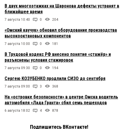
В двух многоэтажках на Шаронова дефекты устранят в
ближайшее время
7 августа 10:40
0
204
«Омский каучук» обновил оборудование производства
высокооктановых компонентов
7 августа 10:00
0
181
В Трудовой кодекс РФ внесено понятие «стажёр» и
разъяснены условия стажировок
7 августа 09:30
0
194
Сергею КОЗУБЕНКО продлили СИЗО до сентября
7 августа 09:00
3
368
На «островке безопасности» в центре Омска водитель
автомобиля «Лада Гранта» сбил семь пешеходов
6 августа 18:02
4
878
Подпишитесь ВКонтакте!