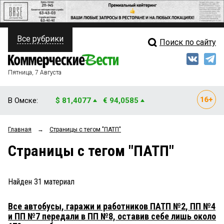
Все рубрики
Поиск по сайту
ПОЛИТИКА
Свежий выпуск
Медиа
ФИНАНСЫ
Пятница, 7 Августа
Кто есть кто
НЕДВИЖИМОСТЬ
В Омске:
$ 81,4077
€ 94,0585
Интервью
БИЗНЕС
Главная
→
Страницы c тегом "ПАТП"
Мнения
ОБЩЕСТВО
Страницы c тегом "ПАТП"
Рейтинги
ЗАКОН
Блоги
НОВОСТИ КОМПАНИЙ
Найден
31
материал
Архив
ПРОИСШЕСТВИЯ
Все автобусы, гаражи и работников ПАТП №2, ПП №4
и ПП №7 передали в ПП №8, оставив себе лишь около
СТИЛЬ ЖИЗНИ