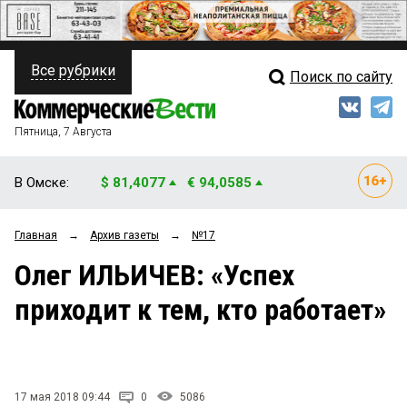
Все рубрики
Поиск по сайту
ПОЛИТИКА
Свежий выпуск
Медиа
ФИНАНСЫ
Пятница, 7 Августа
Кто есть кто
НЕДВИЖИМОСТЬ
В Омске:
$ 81,4077
€ 94,0585
Интервью
БИЗНЕС
Главная
→
Архив газеты
→
№17
Мнения
ОБЩЕСТВО
Олег ИЛЬИЧЕВ: «Успех
Рейтинги
ЗАКОН
приходит к тем, кто работает»
Блоги
НОВОСТИ КОМПАНИЙ
Архив
ПРОИСШЕСТВИЯ
17 мая 2018 09:44
0
5086