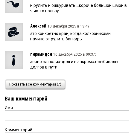
и рулить и ошкуривать....короче большой шмон в
чью-то пользу
Алексей
10 декабря 2025 в 13:49:
это конкретно край, когда колхозниками
начинают рулить банкиры
пирамидон
10 декабря 2025 в 09:37:
зерно на полях-долги в закромах-выбивалы
долгов в пути
Олег
9 декабря 2025 в 20:32:
Показать все комментарии (7)
Головаанов слабенький, развалил всю работу
союза. Да и как депутат веса не имеет. Правая
Ваш комментарий
рука министра
Имя
вася
9 декабря 2025 в 18:57:
топ-менеджер крупных банков щас выйдет в
поля,,,,,
Комментарий