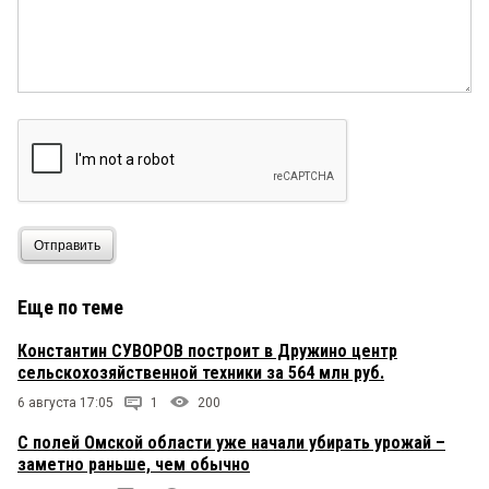
прохор
9 декабря 2025 в 18:30:
начнут дербанить тех кому страховки не
досталось
ДЖОКЕР
9 декабря 2025 в 16:41:
Даже не знаю, что я пишу в подобных случаях?!
Нэту новостей, вот!
Отправить
Еще по теме
Константин СУВОРОВ построит в Дружино центр
сельскохозяйственной техники за 564 млн руб.
6 августа 17:05
1
200
С полей Омской области уже начали убирать урожай –
заметно раньше, чем обычно