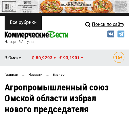
Все рубрики
Поиск по сайту
ПОЛИТИКА
Свежий выпуск
Медиа
ФИНАНСЫ
Четверг, 6 Августа
Кто есть кто
НЕДВИЖИМОСТЬ
В Омске:
$ 80,9293
€ 93,1901
Интервью
БИЗНЕС
Главная
→
Новости
→
Бизнес
Мнения
ОБЩЕСТВО
Агропромышленный союз
Рейтинги
ЗАКОН
Омской области избрал
Блоги
НОВОСТИ КОМПАНИЙ
нового председателя
Архив
ПРОИСШЕСТВИЯ