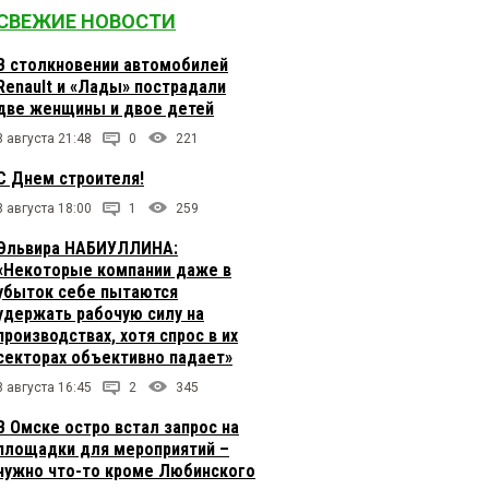
СВЕЖИЕ НОВОСТИ
В столкновении автомобилей
Renault и «Лады» пострадали
две женщины и двое детей
8 августа 21:48
0
221
С Днем строителя!
8 августа 18:00
1
259
Эльвира НАБИУЛЛИНА:
«Некоторые компании даже в
убыток себе пытаются
удержать рабочую силу на
производствах, хотя спрос в их
секторах объективно падает»
8 августа 16:45
2
345
В Омске остро встал запрос на
площадки для мероприятий –
нужно что-то кроме Любинского