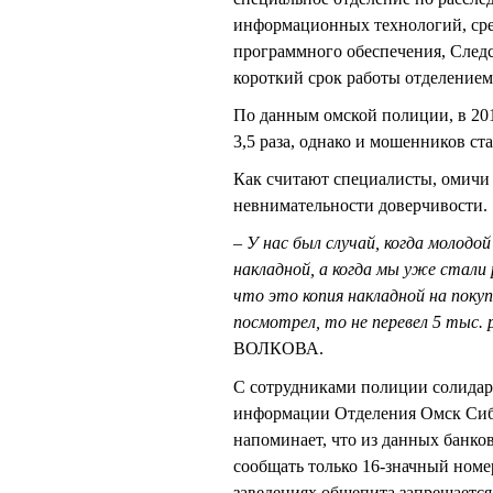
информационных технологий, сред
программного обеспечения, След
короткий срок работы отделением
По данным омской полиции, в 201
3,5 раза, однако и мошенников ст
Как считают специалисты, омичи 
невнимательности доверчивости.
– У нас был случай, когда молодо
накладной, а когда мы уже стали 
что это копия накладной на покуп
посмотрел, то не перевел 5 тыс. 
ВОЛКОВА.
С сотрудниками полиции солидаре
информации Отделения Омск Си
напоминает, что из данных банк
сообщать только 16-значный номе
заведениях общепита запрещается