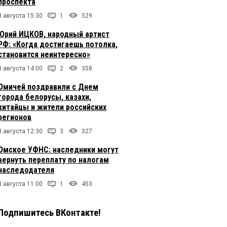
проспекта
8 августа 15:30
1
529
Юрий ИЦКОВ, народный артист
РФ: «Когда достигаешь потолка,
становится неинтересно»
8 августа 14:00
2
358
Омичей поздравили с Днем
города белорусы, казахи,
китайцы и жители российских
регионов
8 августа 12:30
3
327
Омское УФНС: наследники могут
вернуть переплату по налогам
наследодателя
8 августа 11:00
1
453
Подпишитесь ВКонтакте!