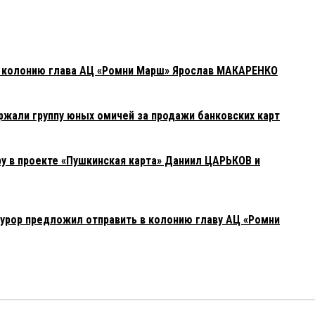
в колонию глава АЦ «Ромни Марш» Ярослав МАКАРЕНКО
жали группу юных омичей за продажи банковских карт
у в проекте «Пушкинская карта» Даниил ЦАРЬКОВ и
урор предложил отправить в колонию главу АЦ «Ромни