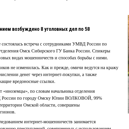
нием возбуждено 8 уголовных дел по 58
бе состоялась встреча с сотрудниками УМВД России по
Отделения Омск Сибирского ГУ Банка России. Спикеры
новых видах мошенничеств и способах борьбы с ними.
ков не изменилась. Как и прежде, омичи ведутся на кражу
числении денег через интернет-покупки, а также
жащие вредоносные ссылки.
т «иноземцы», по словам начальника отделения
Д России по городу Омску Юлии ВОЛКОВОЙ, 99%
территории Омской области, совершены
егионов.
следованием интернет-мошенничеств занимается
едованию преступлений, совершенных с использованием