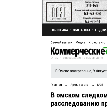
ПОЛИТИКА
ФИНАНСЫ
НЕДВИ
Свежий выпуск
Медиа
Кто есть кто
О том, что происходит на самом деле
В Омске воскресенье, 9 Август
Главная
→
Архив газеты
→
№38
В омском следком
расследованию п