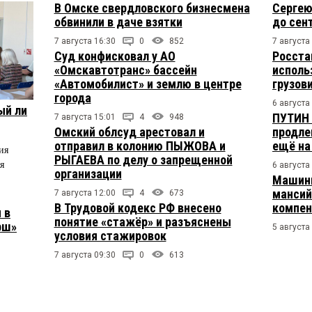
В Омске свердловского бизнесмена
Сергею
обвинили в даче взятки
до сен
7 августа 16:30
0
852
7 августа
Суд конфисковал у АО
Росста
«Омскавтотранс» бассейн
исполь
«Автомобилист» и землю в центре
грузов
города
6 августа
ый ли
ПУТИН 
7 августа 15:01
4
948
Омский облсуд арестовал и
продле
отправил в колонию ПЫЖОВА и
ещё на
ия
РЫГАЕВА по делу о запрещенной
я
6 августа
организации
Машини
мансий
7 августа 12:00
4
673
В Трудовой кодекс РФ внесено
компен
 в
понятие «стажёр» и разъяснены
рш»
5 августа
условия стажировок
7 августа 09:30
0
613