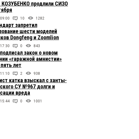
 КОЗУБЕНКО продлили СИЗО
тября
 09:00
10
1282
ндарт запретил
зование шести моделей
иков Dongfeng и Zoomlion
 17:30
0
843
подписал закон о новом
нии «гаражной амнистии»
 пять лет
 11:10
2
938
ст катка взыскал с ханты-
ского СУ №967 долги и
сации вреда
 15:44
0
1001