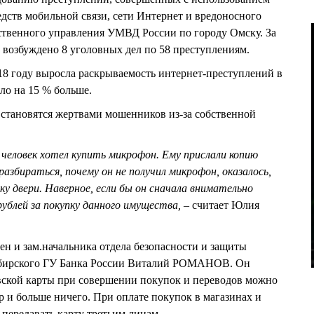
ств мобильной связи, сети Интернет и вредоносного
ственного управления УМВД России по городу Омску. За
 возбуждено 8 уголовных дел по 58 преступлениям.
8 году выросла раскрываемость интернет-преступлений в
ало на 15 % больше.
становятся жертвами мошенников из-за собственной
й человек хотел купить микрофон. Ему прислали копию
разбираться, почему он не получил микрофон, оказалось,
ку двери. Наверное, если бы он сначала внимательно
рублей за покупку данного имущества, –
считает Юлия
н и зам.начальника отдела безопасности и защиты
бирского ГУ Банка России Виталий РОМАНОВ. Он
овской карты при совершении покупок и переводов можно
р и больше ничего. При оплате покупок в магазинах и
 передавать карту третьим лицам.