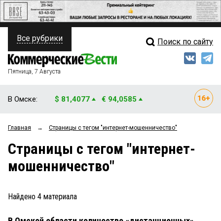
Все рубрики
Поиск по сайту
ПОЛИТИКА
Свежий выпуск
Медиа
ФИНАНСЫ
Пятница, 7 Августа
Кто есть кто
НЕДВИЖИМОСТЬ
В Омске:
$ 81,4077
€ 94,0585
Интервью
БИЗНЕС
Главная
→
Страницы c тегом "интернет-мошенничество"
Мнения
ОБЩЕСТВО
Страницы c тегом "интернет-
Рейтинги
ЗАКОН
мошенничество"
Блоги
НОВОСТИ КОМПАНИЙ
Архив
Найдено
4
материала
ПРОИСШЕСТВИЯ
В Омской области количество «дистанционных»
СТИЛЬ ЖИЗНИ