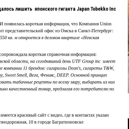
лось лишить японского гиганта Japan Tobekko Inс
И появилась короткая информация, что Компания Union
дит представительский офис из Омска в Санкт-Петербург:
50 кв. м откроется в деловом квартале «Невская
 сопровождала короткая справочная информация:
овской области, на сегодняшний день UTF Group inc имеет
е компании 11 брендов: сигариллы Dean's, сигареты T&W,
 Joy, Sweet Smell, Вега, Феникс, DEEP. Основной принцип
овать табачные рецепты по всему миру, выбирать из них
льно качественный товар, предлагая его потребителю по
 имеется красивый сайт с видео, где в контактах указан
езнодорожная, 10 в городе Багратионовске