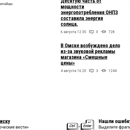
Десятую часть от
китайцы.
мощности
энергопотребления ОНПЗ
составила энергия
солнца.
6 августа 12:35
0
728
В Омске возбуждено дело
из-за звуковой рекламы
магазина «Смешные
цены»
4 августа 16:20
3
1244
иску
Нашли ошибк
рческие вести»
Выделите фрагм