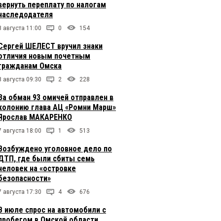
вернуть переплату по налогам
наследодателя
8 августа 11:00
0
154
Сергей ШЕЛЕСТ вручил знаки
отличия новым почетным
гражданам Омска
8 августа 09:30
2
228
За обман 93 омичей отправлен в
колонию глава АЦ «Ромни Марш»
Ярослав МАКАРЕНКО
7 августа 18:00
1
513
Возбуждено уголовное дело по
ДТП, где были сбиты семь
человек на «островке
безопасности»
7 августа 17:30
4
676
В июле спрос на автомобили с
пробегом в Омской области