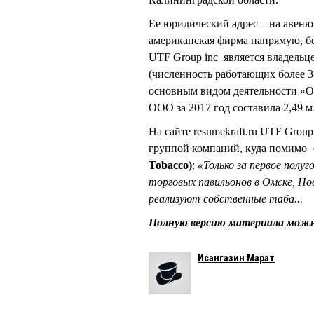
Ее юридический адрес – на авеню
американская фирма напрямую, бе
UTF Group inc является владел
(численность работающих более 38
основным видом деятельности «О
ООО за 2017 год составила 2,49 м
На сайте resumekraft.ru UTF Group
группой компаний, куда помим
Tobacco)
:
«Только за первое полу
торговых павильонов в Омске, Но
реализуют собственные таба...
Полную версию материала мож
Исангазин Марат