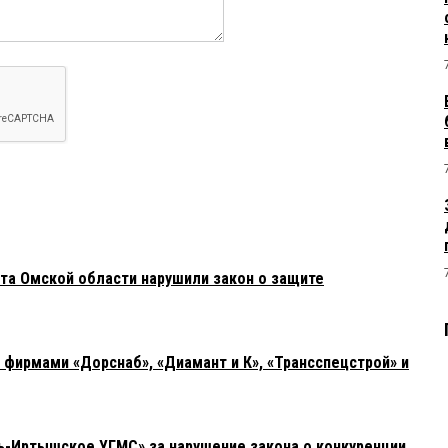
та Омской области нарушили закон о защите
фирмами «Дорснаб», «Диамант и К», «Трансспецстрой» и
-Иртышское УГМС» за нарушение закона о конкуренции