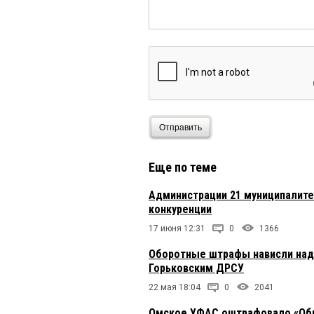
Отправить
Еще по теме
Администрации 21 муниципалите
конкуренции
17 июня 12:31
0
1366
Оборотные штрафы нависли над 
Горьковским ДРСУ
22 мая 18:04
0
2041
Омское УФАС оштрафовало «Обь