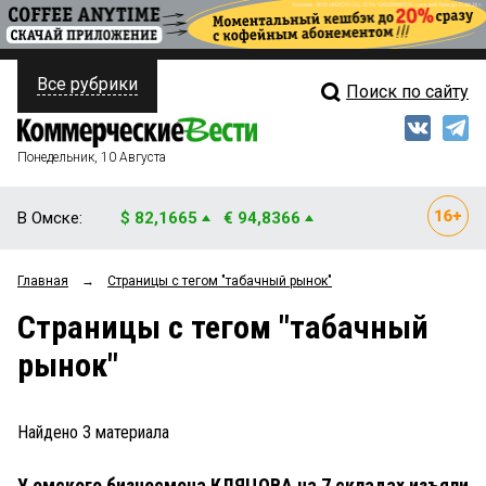
Все рубрики
Поиск по сайту
ПОЛИТИКА
Свежий выпуск
Медиа
ФИНАНСЫ
Понедельник, 10 Августа
Кто есть кто
НЕДВИЖИМОСТЬ
В Омске:
$ 82,1665
€ 94,8366
Интервью
БИЗНЕС
Главная
→
Страницы c тегом "табачный рынок"
Мнения
ОБЩЕСТВО
Страницы c тегом "табачный
Рейтинги
ЗАКОН
рынок"
Блоги
НОВОСТИ КОМПАНИЙ
Архив
Найдено
3
материала
ПРОИСШЕСТВИЯ
У омского бизнесмена КЛЯЦОВА на 7 складах изъяли
СТИЛЬ ЖИЗНИ