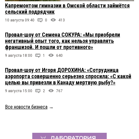
Капремонтом гимназии в Омской области займётся
сельский подрядчик
10 августа 09:40
0
413
Провал-шоу от Семена СОКУРА: «Мы приобрели
негативный опыт того, как нельзя управлять
франшизой. И пошли от противного»
9 августа 18:00
1
640
Провал-шоу от Игоря ДОРОХИНА: «Сотрудница
аэропорта совершенно серьезно спросила: «С какой
целью вы привезли в Канаду мертвую рыбу?»
9 августа 15:00
2
767
Все новости бизнеса
→