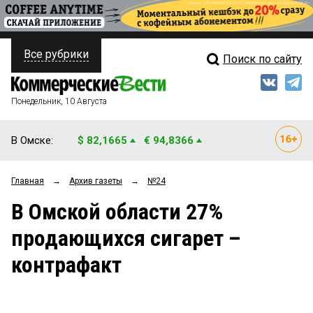
Все рубрики
Поиск по сайту
ПОЛИТИКА
Свежий выпуск
Медиа
ФИНАНСЫ
Понедельник, 10 Августа
Кто есть кто
НЕДВИЖИМОСТЬ
В Омске:
$ 82,1665
€ 94,8366
Интервью
БИЗНЕС
Главная
→
Архив газеты
→
№24
Мнения
ОБЩЕСТВО
В Омской области 27%
Рейтинги
ЗАКОН
продающихся сигарет –
Блоги
НОВОСТИ КОМПАНИЙ
контрафакт
Архив
ПРОИСШЕСТВИЯ