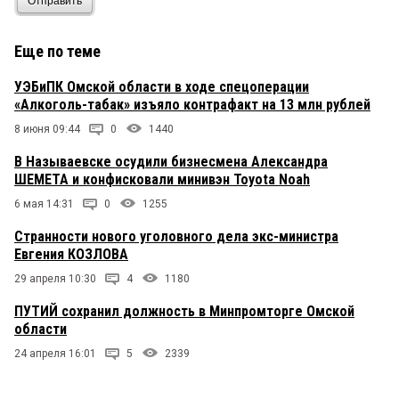
Отправить
Еще по теме
УЭБиПК Омской области в ходе спецоперации
«Алкоголь-табак» изъяло контрафакт на 13 млн рублей
8 июня 09:44
0
1440
В Называевске осудили бизнесмена Александра
ШЕМЕТА и конфисковали минивэн Toyota Noah
6 мая 14:31
0
1255
Странности нового уголовного дела экс-министра
Евгения КОЗЛОВА
29 апреля 10:30
4
1180
ПУТИЙ сохранил должность в Минпромторге Омской
области
24 апреля 16:01
5
2339