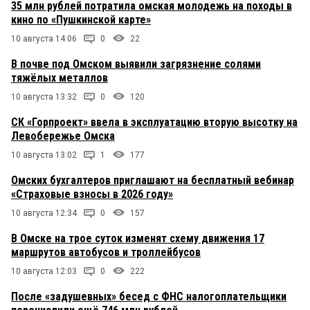
35 млн рублей потратила омская молодежь на походы в
кино по «Пушкинской карте»
10 августа 14:06
0
22
В почве под Омском выявили загрязнение солями
тяжёлых металлов
10 августа 13:32
0
120
СК «Горпроект» ввела в эксплуатацию вторую высотку на
Левобережье Омска
10 августа 13:02
1
177
Омских бухгалтеров приглашают на бесплатный вебинар
«Страховые взносы в 2026 году»
10 августа 12:34
0
157
В Омске на трое суток изменят схему движения 17
маршрутов автобусов и троллейбусов
10 августа 12:03
0
222
После «задушевных» бесед с ФНС налогоплательщики