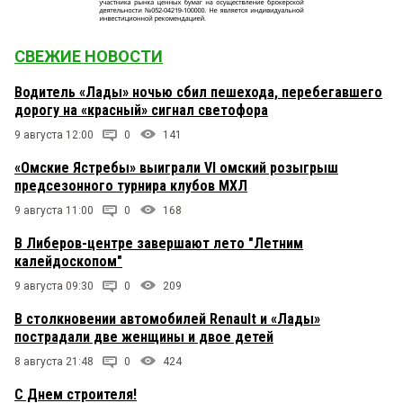
СВЕЖИЕ НОВОСТИ
Водитель «Лады» ночью сбил пешехода, перебегавшего
дорогу на «красный» сигнал светофора
9 августа 12:00
0
141
«Омские Ястребы» выиграли VI омский розыгрыш
предсезонного турнира клубов МХЛ
9 августа 11:00
0
168
В Либеров-центре завершают лето "Летним
калейдоскопом"
9 августа 09:30
0
209
В столкновении автомобилей Renault и «Лады»
пострадали две женщины и двое детей
8 августа 21:48
0
424
С Днем строителя!