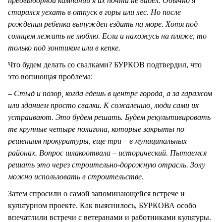
предвыборной кампании я их почти не видел. Обычно я
старался уехать в отпуск в горы или лес. Но после
рождения ребенка вынужден ездить на море. Хотя под
солнцем лежать не люблю. Если и нахожусь на пляже, то
только под зонтиком или в кепке.
Что будем делать со свалками? БУРКОВ подтвердил, что
это вопиющая проблема:
–
Стыд и позор, когда едешь в центре города, а за гаражом
или зданием просто свалки. К сожалению, люди сами их
устраивают. Это будем решать. Будем рекультивировать
те крупные четыре полигона, которые закрыты по
решениям прокуратуры, еще три – в муниципальных
районах. Вопрос шлакоотвала – исторический. Пытаемся
решать это через строительно-дорожную отрасль. Золу
можно использовать в строительстве
.
Затем спросили о самой запоминающейся встрече и
культурном проекте. Как выяснилось, БУРКОВА особо
впечатлили встречи с ветеранами и работниками культуры.