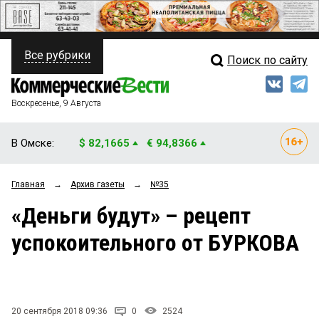
Все рубрики
Поиск по сайту
ПОЛИТИКА
Свежий выпуск
Медиа
ФИНАНСЫ
Воскресенье, 9 Августа
Кто есть кто
НЕДВИЖИМОСТЬ
В Омске:
$ 82,1665
€ 94,8366
Интервью
БИЗНЕС
Главная
→
Архив газеты
→
№35
Мнения
ОБЩЕСТВО
«Деньги будут» – рецепт
Рейтинги
ЗАКОН
успокоительного от БУРКОВА
Блоги
НОВОСТИ КОМПАНИЙ
Архив
ПРОИСШЕСТВИЯ
20 сентября 2018 09:36
0
2524