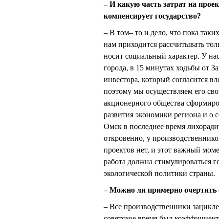
– И какую часть затрат на прое
компенсирует государство?
– В том– то и дело, что пока так
нам приходится рассчитывать толь
носит социальный характер. У нас
города, в 15 минутах ходьбы от З
инвестора, который согласится в
поэтому мы осуществляем его сво
акционерного общества сформиров
развития экономики региона и о с
Омск в последнее время лихоради
откровенно, у производственник
проектов нет, и этот важный мом
работа должна стимулироваться г
экологической политики страны.
– Можно ли примерно очертить 
– Все производственники зацикле
советское время был коэффициент