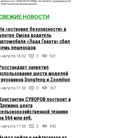
СВЕЖИЕ НОВОСТИ
На «островке безопасности» в
центре Омска водитель
автомобиля «Лада Гранта» сбил
семь пешеходов
6 августа 18:02
2
521
Росстандарт запретил
использование шести моделей
грузовиков Dongfeng и Zoomlion
6 августа 17:30
0
267
Константин СУВОРОВ построит в
Дружино центр
сельскохозяйственной техники
за 564 млн руб.
6 августа 17:05
2
342
Вывоз нефти и нефтегрузов из