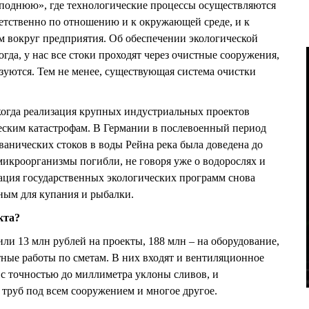
исподнюю», где технологические процессы осуществляются
етственно по отношению и к окружающей среде, и к
 вокруг предприятия. Об обеспечении экологической
гда, у нас все стоки проходят через очистные сооружения,
зуются. Тем не менее, существующая система очистки
когда реализация крупных индустриальных проектов
еским катастрофам. В Германии в послевоенный период
ванических стоков в воды Рейна река была доведена до
 микроорганизмы погибли, не говоря уже о водорослях и
зация государственных экологических программ снова
ным для купания и рыбалки.
кта?
ли 13 млн рублей на проекты, 188 млн – на оборудование,
тные работы по сметам. В них входят и вентиляционное
с точностью до миллиметра уклоны сливов, и
труб под всем сооружением и многое другое.