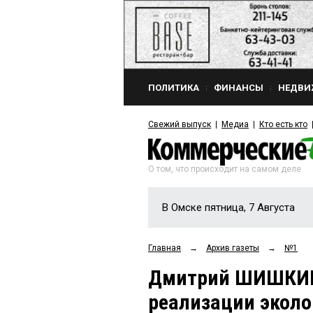
ПОЛИТИКА
ФИНАНСЫ
НЕДВИ
Свежий выпуск
Медиа
Кто есть кто
О том, что происходит на самом деле
В Омске пятница, 7 Августа
Главная
→
Архив газеты
→
№1
Дмитрий ШИШКИН
реализации эколо