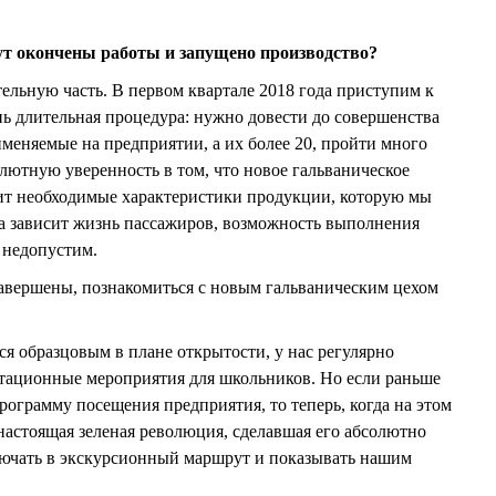
дут окончены работы и запущено производство?
тельную часть. В первом квартале 2018 года приступим к
нь длительная процедура: нужно довести до совершенства
именяемые на предприятии, а их более 20, пройти много
лютную уверенность в том, что новое гальваническое
ит необходимые характеристики продукции, которую мы
тва зависит жизнь пассажиров, возможность выполнения
 недопустим.
 завершены, познакомиться с новым гальваническим цехом
ся образцовым в плане открытости, у нас регулярно
тационные мероприятия для школьников. Но если раньше
рограмму посещения предприятия, то теперь, когда на этом
настоящая зеленая революция, сделавшая его абсолютно
лючать в экскурсионный маршрут и показывать нашим