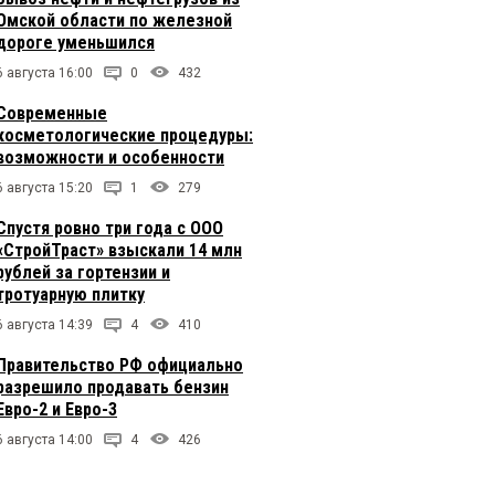
Омской области по железной
дороге уменьшился
6 августа 16:00
0
432
Современные
косметологические процедуры:
возможности и особенности
6 августа 15:20
1
279
Спустя ровно три года с ООО
«СтройТраст» взыскали 14 млн
рублей за гортензии и
тротуарную плитку
6 августа 14:39
4
410
Правительство РФ официально
разрешило продавать бензин
Евро-2 и Евро-3
6 августа 14:00
4
426