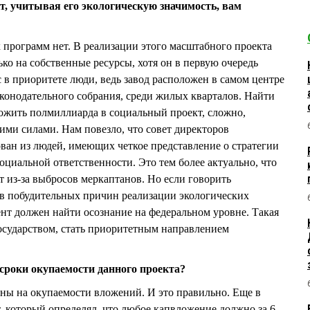
кт, учитывая его экологическую значимость, вам
их программ нет. В реализации этого масштабного проекта
ко на собственные ресурсы, хотя он в первую очередь
 в приоритете люди, ведь завод расположен в самом центре
аконодательного собрания, среди жилых кварталов. Найти
ложить полмиллиарда в социальный проект, сложно,
ими силами. Нам повезло, что совет директоров
ан из людей, имеющих четкое представление о стратегии
оциальной ответственности. Это тем более актуально, что
т из-за выбросов меркаптанов. Но если говорить
ов побудительных причин реализации экологических
ент должен найти осознание на федеральном уровне. Такая
осударством, стать приоритетным направлением
сроки окупаемости данного проекта?
ны на окупаемости вложений. И это правильно. Еще в
, который определял, что любое капвложение должно за 6 –