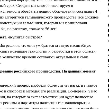
ьный срок. Сегодня мы много инвестируем в
окупаемости обрабатывающего оборудования составляет 4 –
я из алгоритмов гальванического производства, все сложнее.
реконструкции гальваники, который мы планировали
ы, по расчетам, только за 56 лет!
ете, окупится быстрее?
 Мы решили, что если уж браться за такую масштабную
овать новейшие технологии и разработки в этой области,
 количество времени оставалось актуальным и была
.
удование российского производства. На данный момент
анический процесс изобрели более ста лет назад, и главное
ко в способах и методах его реализации. Во-первых, у нас
ии, на которых за счет автоматизации будут полностью
ся режимы и параметры нанесения гальванопокрытий.
а, штанг качения, открытие и закрытие крышек ванн будут