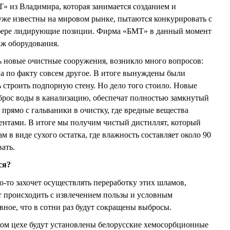
» из Владимира, которая занимается созданием и
уже известны на мировом рынке, пытаются конкурировать с
фере лидирующие позиции. Фирма «БМТ» в данный момент
аж оборудования.
ь новые очистные сооружения, возникло много вопросов:
 а по факту совсем другое. В итоге вынуждены были
ь строить подпорную стену. Но дело того стоило. Новые
брос воды в канализацию, обеспечат полностью замкнутый
 прямо с гальваники в очистку, где вредные вещества
ентами. В итоге мы получим чистый дистиллят, который
м в виде сухого остатка, где влажность составляет около 90
ать.
ся?
о-то захочет осуществлять переработку этих шламов,
т происходить с извлечением пользы и условным
вное, что в сотни раз будут сокращены выбросы.
ком цехе будут установлены белорусские хемосорбционные