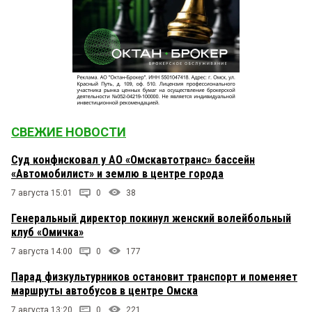
СВЕЖИЕ НОВОСТИ
Суд конфисковал у АО «Омскавтотранс» бассейн
«Автомобилист» и землю в центре города
7 августа 15:01
0
38
Генеральный директор покинул женский волейбольный
клуб «Омичка»
7 августа 14:00
0
177
Парад физкультурников остановит транспорт и поменяет
маршруты автобусов в центре Омска
7 августа 13:20
0
221