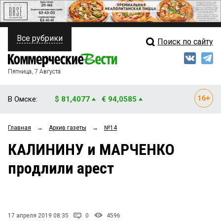
Все рубрики
Поиск по сайту
ПОЛИТИКА
Свежий выпуск
Медиа
ФИНАНСЫ
Пятница, 7 Августа
Кто есть кто
НЕДВИЖИМОСТЬ
В Омске:
$ 81,4077
€ 94,0585
Интервью
БИЗНЕС
Главная
→
Архив газеты
→
№14
Мнения
ОБЩЕСТВО
КАЛИНИНУ и МАРЧЕНКО
Рейтинги
ЗАКОН
продлили арест
Блоги
НОВОСТИ КОМПАНИЙ
Архив
ПРОИСШЕСТВИЯ
17 апреля 2019 08:35
0
4596