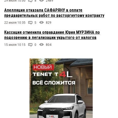
29 июля 10:00
8
2489
Апелляция отказала САФАРЯНУ в оплате
предварительных работ по расторгнутому контракту
22 июля 10:35
5
829
Кассация отменила оправдание Юрия МУРЗИНА по
подозрению в легализации укрытого от налогов
15 июля 10:15
0
804