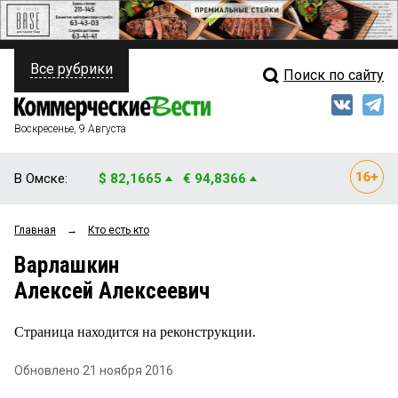
Все рубрики
Поиск по сайту
ПОЛИТИКА
Свежий выпуск
Медиа
ФИНАНСЫ
Воскресенье, 9 Августа
Кто есть кто
НЕДВИЖИМОСТЬ
В Омске:
$ 82,1665
€ 94,8366
Интервью
БИЗНЕС
Главная
→
Кто есть кто
Мнения
ОБЩЕСТВО
Варлашкин
Рейтинги
ЗАКОН
Алексей Алексеевич
Блоги
НОВОСТИ КОМПАНИЙ
Страница находится на реконструкции.
Архив
ПРОИСШЕСТВИЯ
Обновлено 21 ноября 2016
СТИЛЬ ЖИЗНИ