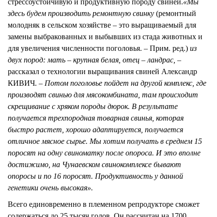
стрессоустойчивую и продуктивную породу свиней.
«Мы
здесь будем производить ремонтную свинку
(ремонтный
молодняк в сельском хозяйстве – это выращиваемый для
замены выбракованных и выбывших из стада животных и
для увеличения численности поголовья. – Прим. ред.)
из
двух пород: мать – крупная белая, отец – ландрас,
–
рассказал о технологии выращивания свиней Александр
КИВИЧ. –
Потом поголовье пойдет на другой комплекс, где
производят свинью для мясокомбината, там происходит
скрещивание с хряком породы дюрок. В результате
получается трехпородная товарная свинья, которая
быстро растет, хорошо адаптируется, получается
отличное мясное сырье. Мы хотим получать в среднем 15
поросят на одну свиноматку после опороса. И это вполне
достижимо, на Чунаевском свинокомплексе бывают
опоросы и по 16 поросят. Продуктивность у данной
генетики очень высокая».
Всего единовременно в племенном репродукторе сможет
содержаться до 25 тысяч голов. Он рассчитан на 1700