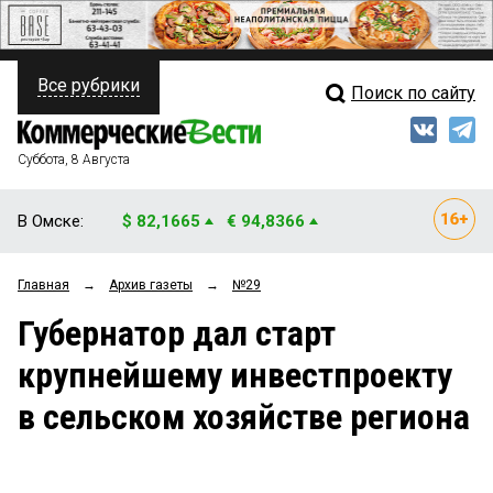
Все рубрики
Поиск по сайту
ПОЛИТИКА
Свежий выпуск
Медиа
ФИНАНСЫ
Суббота, 8 Августа
Кто есть кто
НЕДВИЖИМОСТЬ
В Омске:
$ 82,1665
€ 94,8366
Интервью
БИЗНЕС
Главная
→
Архив газеты
→
№29
Мнения
ОБЩЕСТВО
Губернатор дал старт
Рейтинги
ЗАКОН
крупнейшему инвестпроекту
Блоги
НОВОСТИ КОМПАНИЙ
в сельском хозяйстве региона
Архив
ПРОИСШЕСТВИЯ