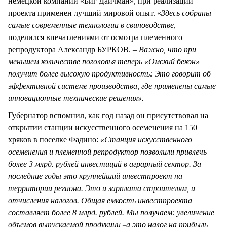
немецкой компании «Биг Дайчман», при реализации
проекта применен лучший мировой опыт. «
Здесь собраны
самые современные технологии в свиноводстве, –
поделился впечатлениями от осмотра племенного
репродуктора Александр БУРКОВ. –
Важно, что при
меньшем количестве поголовья теперь «Омский бекон»
получит более высокую продуктивность: Это говорит об
эффективной системе производства, где применены самые
инновационные технические решения».
Губернатор вспомнил, как год назад он присутствовал на
открытии станции искусственного осеменения на 150
хряков в поселке Фадино:
«Станция искусственного
осеменения и племенной репродуктор позволили привлечь
более 3 млрд. рублей инвестиций в аграрный сектор. За
последние годы это крупнейший инвестпроект на
территории региона. Это и зарплата строителям, и
отчисления налогов. Общая емкость инвестпроекта
составляет более 8 млрд. рублей. Мы получаем: увеличение
объемов выпускаемой продукции
а это налог на прибыль,
–