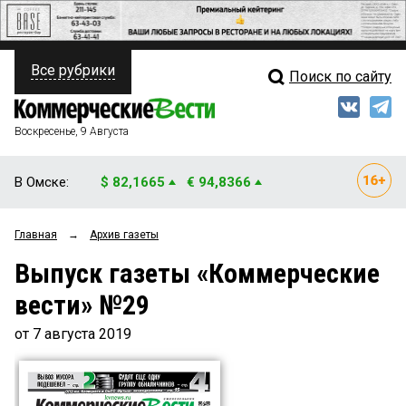
Все рубрики
Поиск по сайту
ПОЛИТИКА
Свежий выпуск
Медиа
ФИНАНСЫ
Воскресенье, 9 Августа
Кто есть кто
НЕДВИЖИМОСТЬ
В Омске:
$ 82,1665
€ 94,8366
Интервью
БИЗНЕС
Главная
→
Архив газеты
Мнения
ОБЩЕСТВО
Выпуск газеты «Коммерческие
Рейтинги
ЗАКОН
вести» №29
Блоги
НОВОСТИ КОМПАНИЙ
от 7 августа 2019
Архив
ПРОИСШЕСТВИЯ
СТИЛЬ ЖИЗНИ