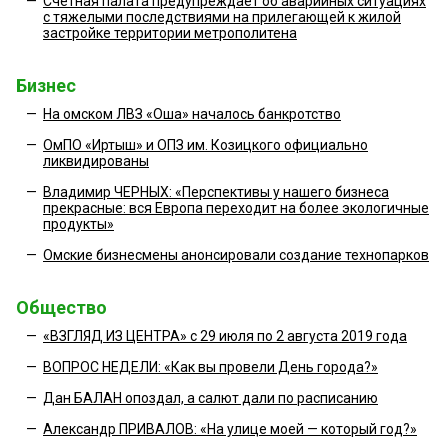
—
Счетная палата предупреждает об аварийных ситуациях
с тяжелыми последствиями на прилегающей к жилой
застройке территории метрополитена
Бизнес
—
На омском ЛВЗ «Оша» началось банкротство
—
ОмПО «Иртыш» и ОПЗ им. Козицкого официально
ликвидированы
—
Владимир ЧЕРНЫХ: «Перспективы у нашего бизнеса
прекрасные: вся Европа переходит на более экологичные
продукты»
—
Омские бизнесмены анонсировали создание технопарков
Общество
—
«ВЗГЛЯД ИЗ ЦЕНТРА» с 29 июля по 2 августа 2019 года
—
ВОПРОС НЕДЕЛИ: «Как вы провели День города?»
—
Дан БАЛАН опоздал, а салют дали по расписанию
—
Александр ПРИВАЛОВ: «На улице моей — который год?»