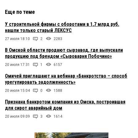
Еще по теме
У строительной фирмы с оборотами в 1,7 млрд руб.
нашли только старый ЛЕКСУС
27 июля 18:10
2
2283
В Омской области продают сырзавод, где выпускали
продукцию под брендом «Сыроварня Побочино»
20 июля 17:31
1
6157
Омичей приглашают на вебинар «Банкротство – способ
урегулировать задолженность»
20 июля 15:04
0
1588
Признана банкротом компания из Омска, построившая
для сирот аварийный дом
20 июля 09:09
3
1614