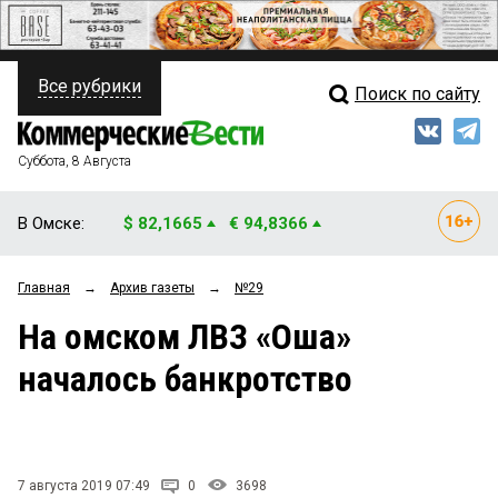
Все рубрики
Поиск по сайту
ПОЛИТИКА
Свежий выпуск
Медиа
ФИНАНСЫ
Суббота, 8 Августа
Кто есть кто
НЕДВИЖИМОСТЬ
В Омске:
$ 82,1665
€ 94,8366
Интервью
БИЗНЕС
Главная
→
Архив газеты
→
№29
Мнения
ОБЩЕСТВО
На омском ЛВЗ «Оша»
Рейтинги
ЗАКОН
началось банкротство
Блоги
НОВОСТИ КОМПАНИЙ
Архив
ПРОИСШЕСТВИЯ
7 августа 2019 07:49
0
3698