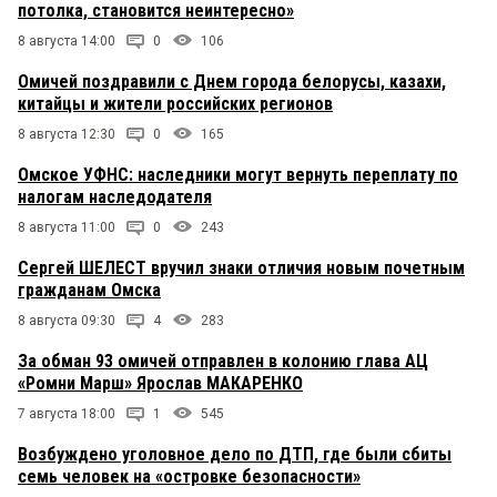
потолка, становится неинтересно»
8 августа 14:00
0
106
Омичей поздравили с Днем города белорусы, казахи,
китайцы и жители российских регионов
8 августа 12:30
0
165
Омское УФНС: наследники могут вернуть переплату по
налогам наследодателя
8 августа 11:00
0
243
Сергей ШЕЛЕСТ вручил знаки отличия новым почетным
гражданам Омска
8 августа 09:30
4
283
За обман 93 омичей отправлен в колонию глава АЦ
«Ромни Марш» Ярослав МАКАРЕНКО
7 августа 18:00
1
545
Возбуждено уголовное дело по ДТП, где были сбиты
семь человек на «островке безопасности»