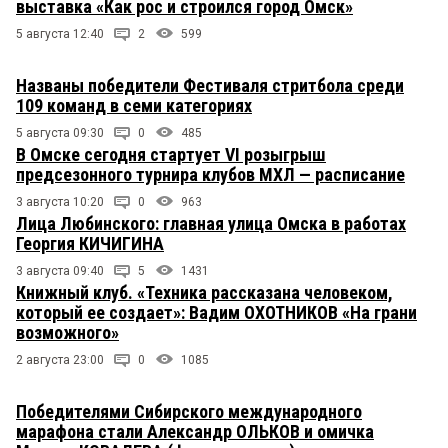
выставка «Как рос и строился город Омск»
5 августа 12:40
2
599
Названы победители Фестиваля стритбола среди
109 команд в семи категориях
5 августа 09:30
0
485
В Омске сегодня стартует VI розыгрыш
предсезонного турнира клубов МХЛ — расписание
3 августа 10:20
0
963
Лица Любинского: главная улица Омска в работах
Георгия КИЧИГИНА
3 августа 09:40
5
1431
Книжный клуб. «Техника рассказана человеком,
который ее создает»: Вадим ОХОТНИКОВ «На грани
возможного»
2 августа 23:00
0
1085
Победителями Сибирского международного
марафона стали Александр ОЛЬКОВ и омичка