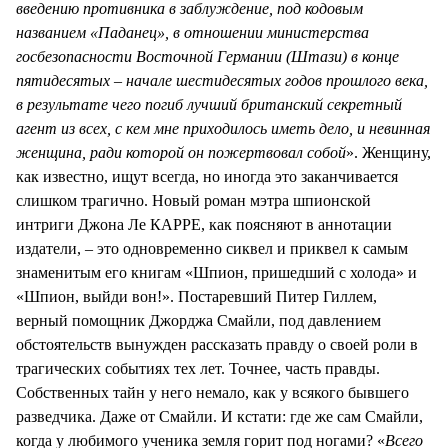
введению противника в заблуждение, под кодовым
названием «Паданец», в отношении министерства
госбезопасности Восточной Германии (Штази) в конце
пятидесятых – начале шестидесятых годов прошлого века,
в результате чего погиб лучший британский секретный
агент из всех, с кем мне приходилось иметь дело, и невинная
женщина, ради которой он пожертвовал собой
». Женщину,
как известно, ищут всегда, но иногда это заканчивается
слишком трагично. Новый роман мэтра шпионской
интриги Джона Ле КАРРЕ, как поясняют в аннотации
издатели, – это одновременно сиквел и приквел к самым
знаменитым его книгам «Шпион, пришедший с холода» и
«Шпион, выйди вон!». Постаревший Питер Гиллем,
верный помощник Джорджа Смайли, под давлением
обстоятельств вынужден рассказать правду о своей роли в
трагических событиях тех лет. Точнее, часть правды.
Собственных тайн у него немало, как у всякого бывшего
разведчика. Даже от Смайли. И кстати: где же сам Смайли,
когда у любимого ученика земля горит под ногами? «
Всего