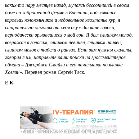
каких-то пару месяцев назад, мучаясь бессонницей в своем
доме на заброшенной ферме в Бретани, под звяканье
коровьих колокольчиков и недовольное квохтанье кур, я
старательно отгонял от себя осуждающие голоса,
периодически врывавшиеся в мой сон. Я был слишком молод,
возражал я голосам, слишком невинен, слишком наивен,
слишком мелок в табели о рангах. Если вам нужны скальпы,
говорил я им, направьте ваши поиски на гроссмейстеров
обмана – Джорджа Смайли и его начальника по кличке
Хозяин
». Перевел роман Сергей Таск.
Е.К.