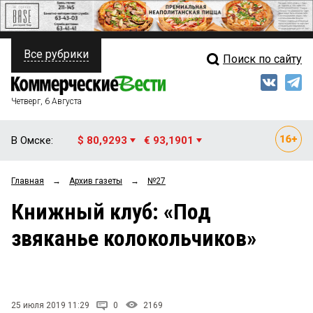
Все рубрики
Поиск по сайту
ПОЛИТИКА
Свежий выпуск
Медиа
ФИНАНСЫ
Четверг, 6 Августа
Кто есть кто
НЕДВИЖИМОСТЬ
В Омске:
$ 80,9293
€ 93,1901
Интервью
БИЗНЕС
Главная
→
Архив газеты
→
№27
Мнения
ОБЩЕСТВО
Книжный клуб: «Под
Рейтинги
ЗАКОН
звяканье колокольчиков»
Блоги
НОВОСТИ КОМПАНИЙ
Архив
ПРОИСШЕСТВИЯ
25 июля 2019 11:29
0
2169
СТИЛЬ ЖИЗНИ