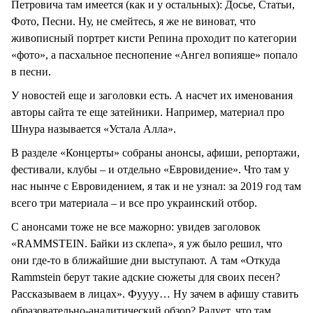
Петровича там имеется (как и у остальных): Досье, Статьи,
Фото, Песни. Ну, не смейтесь, я же не виноват, что
живописный портрет кисти Репина проходит по категории
«фото», а пасхальное песнопение «Ангел вопияше» попало
в песни.
У новостей еще и заголовки есть. А насчет их именования
авторы сайта те еще затейники. Например, материал про
Шнура называется «Устала Алла».
В разделе «Концерты» собраны анонсы, афиши, репортажи,
фестивали, клубы – и отдельно «Евровидение». Что там у
нас нынче с Евровидением, я так и не узнал: за 2019 год там
всего три материала – и все про украинский отбор.
С анонсами тоже не все мажорно: увидев заголовок
«RAMMSTEIN. Байки из склепа», я уж было решил, что
они где-то в ближайшие дни выступают. А там «Откуда
Rammstein берут такие адские сюжеты для своих песен?
Рассказываем в лицах». Фуууу… Ну зачем в афишу ставить
образовательно-аналитический обзор? Радует, что там