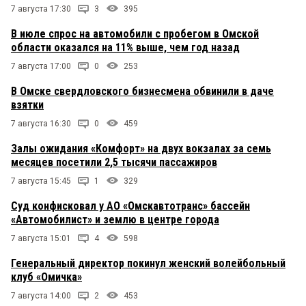
7 августа 17:30
3
395
В июле спрос на автомобили с пробегом в Омской
области оказался на 11% выше, чем год назад
7 августа 17:00
0
253
В Омске свердловского бизнесмена обвинили в даче
взятки
7 августа 16:30
0
459
Залы ожидания «Комфорт» на двух вокзалах за семь
месяцев посетили 2,5 тысячи пассажиров
7 августа 15:45
1
329
Суд конфисковал у АО «Омскавтотранс» бассейн
«Автомобилист» и землю в центре города
7 августа 15:01
4
598
Генеральный директор покинул женский волейбольный
клуб «Омичка»
7 августа 14:00
2
453