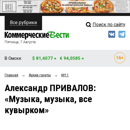
Все рубрики
Поиск по сайту
ПОЛИТИКА
Свежий выпуск
Медиа
ФИНАНСЫ
Пятница, 7 Августа
Кто есть кто
НЕДВИЖИМОСТЬ
В Омске:
$ 81,4077
€ 94,0585
Интервью
БИЗНЕС
Главная
→
Архив газеты
→
№11
Мнения
ОБЩЕСТВО
Александр ПРИВАЛОВ:
Рейтинги
ЗАКОН
«Музыка, музыка, все
Блоги
НОВОСТИ КОМПАНИЙ
кувырком»
Архив
ПРОИСШЕСТВИЯ