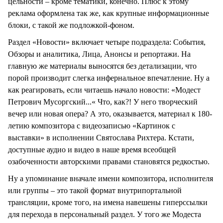
цельности – кроме тематики, конечно. Плюс к этому
реклама оформлена так же, как крупные информационные
блоки, с такой же подложкой-фоном.
Раздел «Новости» включает четыре подраздела: События,
Обзоры и аналитика, Лица, Анонсы и репортажи. На
главную же материалы выносятся без детализации, что
порой производит слегка инфернальное впечатление. Ну а
как реагировать, если читаешь начало новости: «Модест
Петрович Мусоргский...« Что, как?! У него творческий
вечер или новая опера? А это, оказывается, материал к 180-
летию композитора с видеозаписью «Картинок с
выставки» в исполнении Святослава Рихтера. Кстати,
доступные аудио и видео в наше время всеобщей
озабоченности авторскими правами становятся редкостью.
Ну а упоминание вначале имени композитора, исполнителя
или группы – это такой формат внутрипортальной
трансляции, кроме того, на имена навешены гиперссылки
для перехода в персональный раздел. У того же Модеста