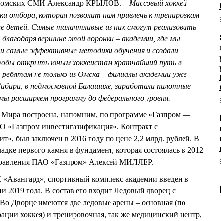
м омских СМИ Александр КРЫЛОВ. –
Массовый хоккей –
ки отбора, которая позволит нам привлечь к тренировкам
ше детей. Самые талантливые из них смогут реализовать
 благодаря вершине этой воронки – академии, где мы
ли самые эффективные методики обучения и создали
тобы открыть юным хоккеистам кратчайший путь в
 ребятам не только из Омска – филиалы академии уже
Сибири, в подмосковной Балашихе, заработали пилотные
ы расширяем программу до федерального уровня.
е Мира построена, напомним, по программе «Газпром —
ОО «Газпром инвестигазификация». Контракт с
, был заключен в 2016 году по цене 2,2 млрд. рублей. В
дке первого камня в фундамент, которая состоялась в 2012
ь правления ПАО «Газпром» Алексей МИЛЛЕР.
«Авангард», спортивный комплекс академии введен в
и 2019 года. В состав его входит Ледовый дворец с
 Во Дворце имеются две ледовые арены – основная (по
ции хоккея) и тренировочная, так же медицинский центр,