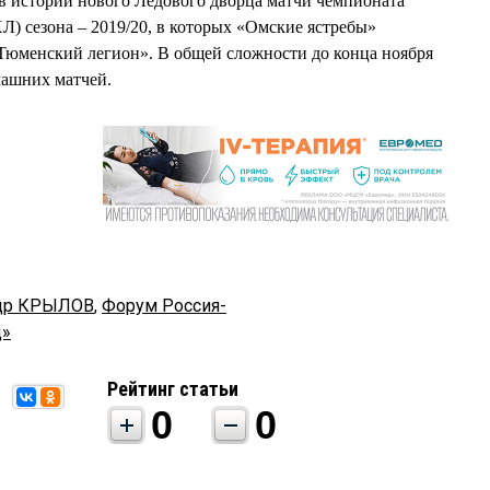
е в истории нового Ледового дворца матчи чемпионата
) сезона – 2019/20, в которых «Омские ястребы»
«Тюменский легион». В общей сложности до конца ноября
машних матчей.
др КРЫЛОВ
,
Форум Россия-
д»
Рейтинг статьи
0
0