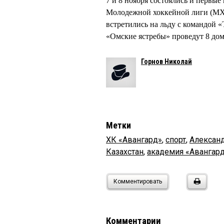
7 и 8 ноября состоялись и первы
Молодежной хоккейной лиги (МХЛ
встретились на льду с командой 
«Омские ястребы» проведут 8 до
Горнов Николай
Метки
ХК «Авангард»
,
спорт
,
Алексан
Казахстан
,
академия «Авангар
Комментировать
Комментарии