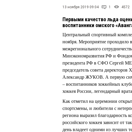
13 ноября 2019 09:04
1
4572
Первыми качество льда оцен
воспитанники омского «Аванг
Центральный спортивный комплек
ноября. Мероприятие проходило 
межрегионального сотрудничества
Минэкономразвития РФ и Фондом 
президента РФ в СФО Сергей МЕ
председатель совета директоров
Александр ЖУКОВ. А первую сим
– воспитанников хоккейных клуб
хоккея России, легендарный врат
Как отметил на церемонии откры
спортсмены, и любители с нетерп
региона выразил благодарность к
российского хоккея зависит от т
день владеет одними из лучших т