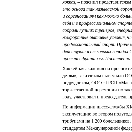
хоккея,
– пояснил представителя
это основа так называемой ворон
и соревнованиям как можно боль
себя и в профессиональном спорте
собрали лучших тренеров, внедри
комфортные бытовые условия, ч
профессиональный спорт. Причем
действуют в нескольких городах 
проекты франшизы. Постепенно м
Хоккейная академия на проспект
детям», заказчиком выступало О
подрядчиком, ООО «ГРСП «Магнит»
торжественной церемонии по закла
году, участвовал и председател
По информации пресс-службы ХК 
эксплуатацию во втором полугоди
трибунами на 1 200 болельщиков.
стандартам Международной федера