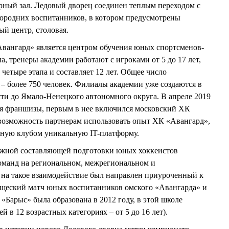
рный зал. Ледовый дворец соединен теплым переходом с
городних воспитанников, в котором предусмотрены
ый центр, столовая.
Авангард» является центром обучения юных спортсменов-
а, тренеры академии работают с игроками от 5 до 17 лет,
четыре этапа и составляет 12 лет. Общее число
– более 750 человек. Филиалы академии уже создаются в
сти до Ямало-Ненецкого автономного округа. В апреле 2019
ия франшизы, первым в нее включился московский ХК
возможность партнерам использовать опыт ХК «Авангард»,
нную клубом уникальную IT-платформу.
ажной составляющей подготовки юных хоккеистов
оманд на региональном, межрегиональном и
на такое взаимодействие был направлен приуроченный к
щеский матч юных воспитанников омского «Авангарда» и
Барыс» была образована в 2012 году, в этой школе
й в 12 возрастных категориях – от 5 до 16 лет).