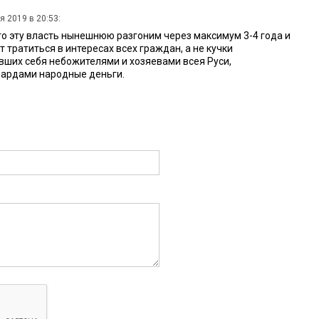
я 2019 в 20:53:
то эту власть нынешнюю разгоним через максимум 3-4 года и
 тратиться в интересах всех граждан, а не кучки
ших себя небожителями и хозяевами всея Руси,
ардами народные деньги.