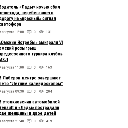
Водитель «Лады» ночью сбил
пешехода, перебегавшего
дорогу на «красный» сигнал
светофора
9 августа 12:00
0
131
«Омские Ястребы» выиграли VI
омский розыгрыш
предсезонного турнира клубов
МХЛ
9 августа 11:00
0
163
В Либеров-центре завершают
лето "Летним калейдоскопом"
9 августа 09:30
0
204
В столкновении автомобилей
Renault и «Лады» пострадали
две женщины и двое детей
8 августа 21:48
0
419