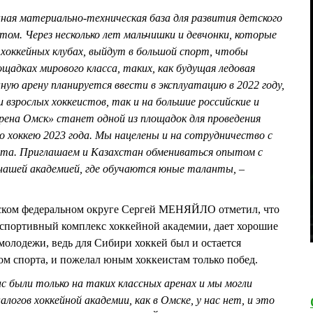
ная материально-техническая база для развития детского
том. Через несколько лет мальчишки и девчонки, которые
 хоккейных клубах, выйдут в большой спорт, чтобы
щадках мирового класса, таких, как будущая ледовая
ную арену планируется ввести в эксплуатацию в 2022 году,
 взрослых хоккеистов, так и на большие российские и
ена Омск» станет одной из площадок для проведения
 хоккею 2023 года. Мы нацелены и на сотрудничество с
рта. Приглашаем и Казахстан обмениваться опытом с
с нашей академией, где обучаются юные таланты,
–
ском федеральном округе Сергей МЕНЯЙЛО отметил, что
 спортивный комплекс хоккейной академии, дает хорошие
молодежи, ведь для Сибири хоккей был и остается
 спорта, и пожелал юным хоккеистам только побед.
ас были только на таких классных аренах и мы могли
логов хоккейной академии, как в Омске, у нас нет, и это