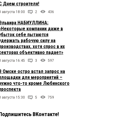
С Днем строителя!
8 августа 18:00
2
436
Эльвира НАБИУЛЛИНА:
«Некоторые компании даже в
убыток себе пытаются
удержать рабочую силу на
производствах, хотя спрос в их
секторах объективно падает»
8 августа 16:45
3
597
В Омске остро встал запрос на
площадки для мероприятий –
нужно что-то кроме Любинского
проспекта
8 августа 15:30
5
759
Подпишитесь ВКонтакте!