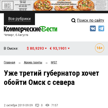
Все рубрики
Поиск по сайту
ПОЛИТИКА
Свежий выпуск
Медиа
ФИНАНСЫ
Четверг, 6 Августа
Кто есть кто
НЕДВИЖИМОСТЬ
В Омске:
$ 80,9293
€ 93,1901
Интервью
БИЗНЕС
Главная
→
Архив газеты
→
№37
Мнения
ОБЩЕСТВО
Уже третий губернатор хочет
Рейтинги
ЗАКОН
обойти Омск с севера
Блоги
НОВОСТИ КОМПАНИЙ
Архив
ПРОИСШЕСТВИЯ
2 октября 2019 09:09
0
7157