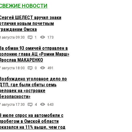
СВЕЖИЕ НОВОСТИ
Сергей ШЕЛЕСТ вручил знаки
отличия новым почетным
гражданам Омска
8 августа 09:30
1
173
За обман 93 омичей отправлен в
колонию глава АЦ «Ромни Марш»
Ярослав МАКАРЕНКО
7 августа 18:00
0
491
Возбуждено уголовное дело по
ДТП, где были сбиты семь
человек на «островке
безопасности»
7 августа 17:30
4
643
В июле спрос на автомобили с
пробегом в Омской области
оказался на 11% выше, чем год