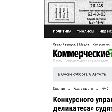
ПОЛИТИКА
ФИНАНСЫ
НЕДВИ
Свежий выпуск
Медиа
Кто есть кто
О том, что происходит на самом деле
В Омске суббота, 8 Августа
Главная
→
Архив газеты
→
№40
Конкурсного упра
деликатеса» судя