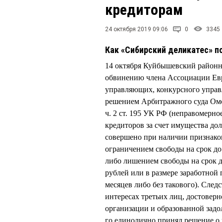
кредиторам
24 октября 2019 09:06
0
3345
Как «Сибирский деликатес» п
14 октября Куйбышевский районн
обвинению члена Ассоциации Ев
управляющих, конкурсного упра
решением Арбитражного суда Ом
ч. 2 ст. 195 УК РФ (неправомерн
кредиторов за счет имущества до
совершено при наличии признако
ограничением свободы на срок до 
либо лишением свободы на срок д
рублей или в размере заработной
месяцев либо без такового). Сле
интересах третьих лиц, достовер
организации и образованной задол
го единолично принял решение 