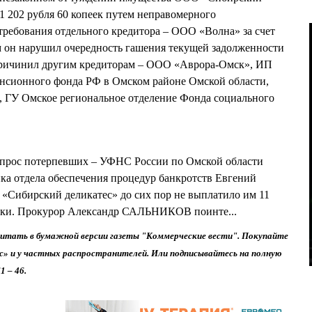
1 202 рубля 60 копеек путем неправомерного
ребования отдельного кредитора – ООО «Волна» за счет
 он нарушил очередность гашения текущей задолженности
ричинил другим кредиторам – ООО «Аврора-Омск», ИП
нсионного фонда РФ в Омском районе Омской области,
 ГУ Омское региональное отделение Фонда социального
опрос потерпевших – УФНС России по Омской области
ика отдела обеспечения процедур банкротств Евгений
«Сибирский деликатес» до сих пор не выплатило им 11
пейки. Прокурор Александр САЛЬНИКОВ поинте...
итать в бумажной версии газеты "Коммерческие вести". Покупайте
с» и у частных распространителей. Или подписывайтесь на полную
1 – 46.