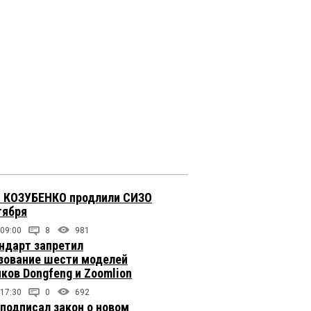
 КОЗУБЕНКО продлили СИЗО
тября
 09:00
8
981
ндарт запретил
зование шести моделей
иков Dongfeng и Zoomlion
 17:30
0
692
подписал закон о новом