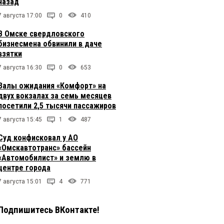
назад
7 августа 17:00
0
410
В Омске свердловского
бизнесмена обвинили в даче
взятки
7 августа 16:30
0
653
Залы ожидания «Комфорт» на
двух вокзалах за семь месяцев
посетили 2,5 тысячи пассажиров
7 августа 15:45
1
487
Суд конфисковал у АО
«Омскавтотранс» бассейн
«Автомобилист» и землю в
центре города
7 августа 15:01
4
771
Подпишитесь ВКонтакте!