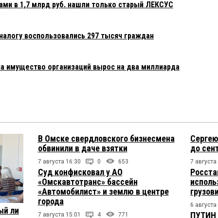
ами в 1,7 млрд руб. нашли только старый ЛЕКСУС
алогу воспользовались 297 тысяч граждан
на имущество организаций вырос на два миллиарда
В Омске свердловского бизнесмена
Сергею
обвинили в даче взятки
до сен
7 августа 16:30
0
653
7 августа
Суд конфисковал у АО
Росста
«Омскавтотранс» бассейн
исполь
«Автомобилист» и землю в центре
грузов
города
6 августа
ый ли
ПУТИН 
7 августа 15:01
4
771