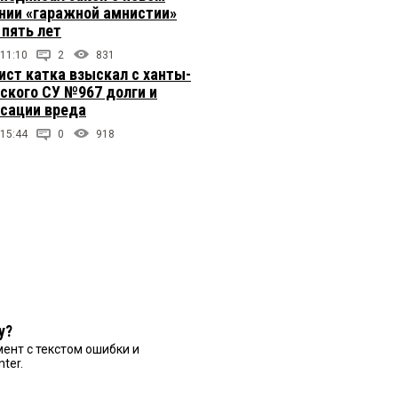
нии «гаражной амнистии»
 пять лет
 11:10
2
831
ст катка взыскал с ханты-
ского СУ №967 долги и
сации вреда
 15:44
0
918
у?
ент с текстом ошибки и
nter.