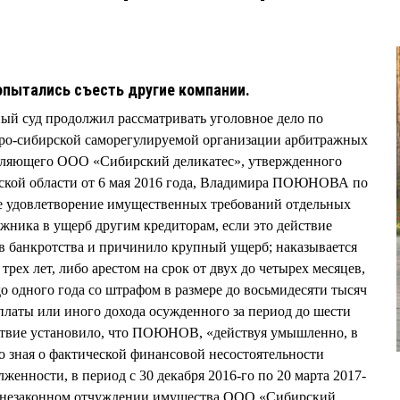
опытались съесть другие компании.
ый суд продолжил рассматривать уголовное дело по
ро-сибирской саморегулируемой организации арбитражных
вляющего ООО «Сибирский деликатес», утвержденного
ской области от 6 мая 2016 года, Владимира ПОЮНОВА по
ое удовлетворение имущественных требований отдельных
лжника в ущерб другим кредиторам, если это действие
в банкротства и причинило крупный ущерб; наказывается
трех лет, либо арестом на срок от двух до четырех месяцев,
о одного года со штрафом в размере до восьмидесяти тысяч
 платы или иного дохода осужденного за период до шести
дствие установило, что ПОЮНОВ, «действуя умышленно, в
но зная о фактической финансовой несостоятельности
женности, в период с 30 декабря 2016-го по 20 марта 2017-
о незаконном отчуждении имущества ООО «Сибирский