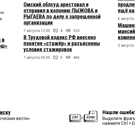
Омский облсуд арестовал и
продле
отправил в колонию ПЫЖОВА и
ещё на
ия
РЫГАЕВА по делу о запрещенной
я
6 августа
организации
Машини
мансий
7 августа 12:00
4
520
В Трудовой кодекс РФ внесено
компен
 в
понятие «стажёр» и разъяснены
рш»
5 августа
условия стажировок
7 августа 09:30
0
466
иску
Нашли ошибк
рческие вести»
Выделите фрагм
нажмите Ctrl + E