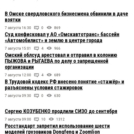
В Омске свердловского бизнесмена обвинили в даче
взятки
7 августа 16:30
0
869
Суд конфисковал у АО «Омскавтотранс» бассейн
«Автомобилист» и землю в центре города
7 августа 15:01
4
966
Омский облсуд арестовал и отправил в колонию
ПЫЖОВА и РЫГАЕВА по делу о запрещенной
организации
7 августа 12:00
4
689
В Трудовой кодекс РФ внесено понятие «стажёр» и
разъяснены условия стажировок
7 августа 09:30
0
630
Сергею КОЗУБЕНКО продлили СИЗО до сентября
7 августа 09:00
10
1312
Росстандарт запретил использование шести
моделей грузовиков Dongfeng и Zoomlion