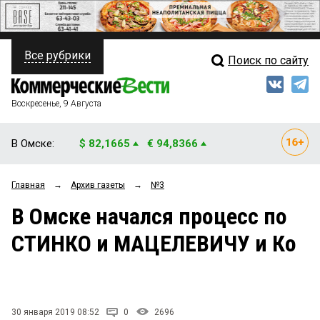
Все рубрики
Поиск по сайту
ПОЛИТИКА
Свежий выпуск
Медиа
ФИНАНСЫ
Воскресенье, 9 Августа
Кто есть кто
НЕДВИЖИМОСТЬ
В Омске:
$ 82,1665
€ 94,8366
Интервью
БИЗНЕС
Главная
→
Архив газеты
→
№3
Мнения
ОБЩЕСТВО
В Омске начался процесс по
Рейтинги
ЗАКОН
СТИНКО и МАЦЕЛЕВИЧУ и Ко
Блоги
НОВОСТИ КОМПАНИЙ
Архив
ПРОИСШЕСТВИЯ
30 января 2019 08:52
0
2696