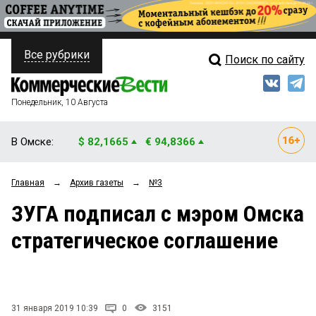
Все рубрики
Поиск по сайту
ПОЛИТИКА
Свежий выпуск
Медиа
ФИНАНСЫ
Понедельник, 10 Августа
Кто есть кто
НЕДВИЖИМОСТЬ
В Омске:
$ 82,1665
€ 94,8366
Интервью
БИЗНЕС
Главная
→
Архив газеты
→
№3
Мнения
ОБЩЕСТВО
ЗУГА подписал с мэром Омска
Рейтинги
ЗАКОН
стратегическое соглашение
Блоги
НОВОСТИ КОМПАНИЙ
Архив
ПРОИСШЕСТВИЯ
31 января 2019 10:39
0
3151